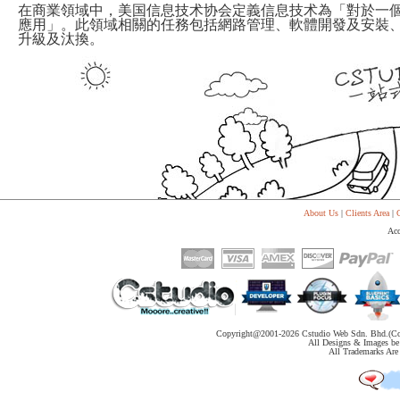
System
Custom
在商業領域中，
美国信息技术协会
定義信息技术為「對於一
贷
Made
應用」。此領域相關的任務包括網路管理、軟體開發及安裝
款
高
升級及汰換。
系
级
统
网
店
MLM
Investment
CMS
投
Web
资
其
系
他
统
智
能
Cash
网
System
店
现
金
FBSTORE
About Us
|
Clients Area
|
C
网
订
Acc
系
单/
统
爆
单
Penny
系
Auction
统
拍
卖
Decoration
网
模
Copyright@2001-
2026 Cstudio Web Sdn. Bhd.(Co
站
板
All Designs & Images be 
All Trademarks Are 
美
Procurement
化
专
设
业
计