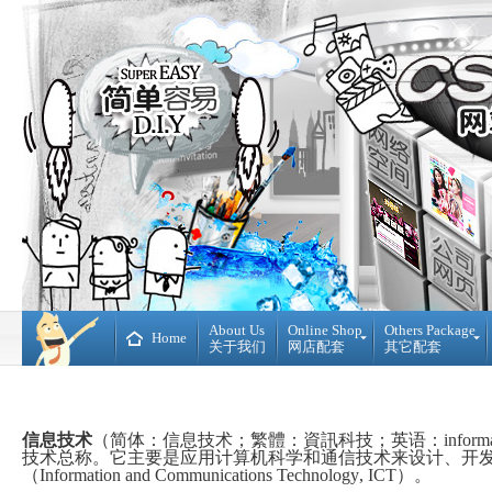
About Us
Online Shop
Others Package
Home
关于我们
网店配套
其它配套
Ready
DIY
Made
WebBuilder
开
DIY
源
网
信息技术
（简体：信息技术；繁體：資訊科技；
英语
：
inform
网
站
技术
总称。它主要是应用
计算机科学
和
通信技术
来设计、开
店
（
Information and Communications Technology
,
ICT
）。
Loan