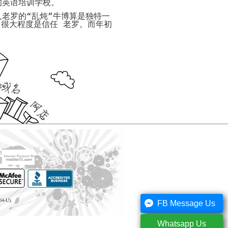
的英语培训学校。
什
电
你
式
么
子
怎
须
人老罗的“乱炖”牛博算是独特一
是
商
样
注
很大程度是信任 老罗。而年初
电
务
免
意
子
功
费
的
商
能
开
事
务？
网
项
电
店
子
开
九
代
商
店
步
做
购
务
秘
骤
网
主
特
籍
建
店
要
征
设
页
的
模
网
网
网
面
三
电
板
店
店
站
需
种
子
装
装
要
形
经
100
商
开
修
修
具
式
典
句
务
网
10
备
条
名
关
勇
店
要
为
代
的
状
言
于
敢
需
点
什
购
要
背
谦
还
注
么
好
素
网
景
虚
是
意
选
处
店
的
务
的
如
网
择
橙
装
名
代
实
陷
何
店
代
色
修
言
购
阱
成
必
购？
模
电
3
警
流
为
做
板
子
开
如
大
句
程
如
04-U).
一
的
FB Message Us
商
网
何
忌
何
个
8
红
100
什
务
店
描
生
成
件
色
网
句
么
的
的
述
Whatsapp Us
成
功
事