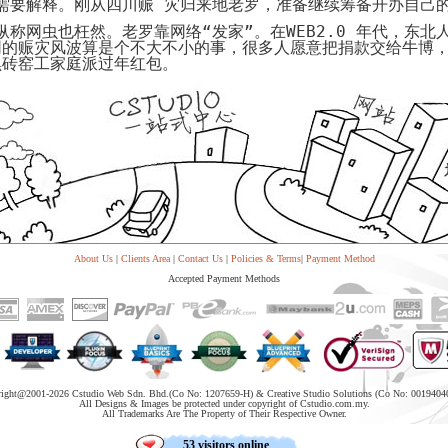
需要解释。刚从四川赈 灾归来地老罗，准备继续筹备开办自己
代
购
称网虫也枉然。老罗靠网络“发家”。在
WEB2.0
年代，东北
系
网的赈灾风波算是个不大不小的事，很多人愿意把捐款交给牛博，
统
黑砖窑工家庭派过年红包。
Static
Webpage
网
页
设
计
About Us
|
Clients Area
|
Contact Us
|
Policies & Terms
|
Payment Method
Accepted Payment Methods
right@2001-
2026 Cstudio Web Sdn. Bhd.(Co No: 1207659-H) & Creative Studio Solutions (Co No: 0019404
All Designs & Images be protected under copyright of Cstudio.com.my.
All Trademarks Are The Property of Their Respective Owner.
53 visitors online