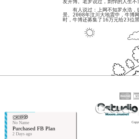
友开博。老罗说过，剽悍的人生不
有人说过：上网不知罗永浩，纵
景。
2008
年汶川大地震中，牛博
时，牛博还募集了
16
万元给
23
位
No Name
Copy
Purchased FB Plan
2 Days ago