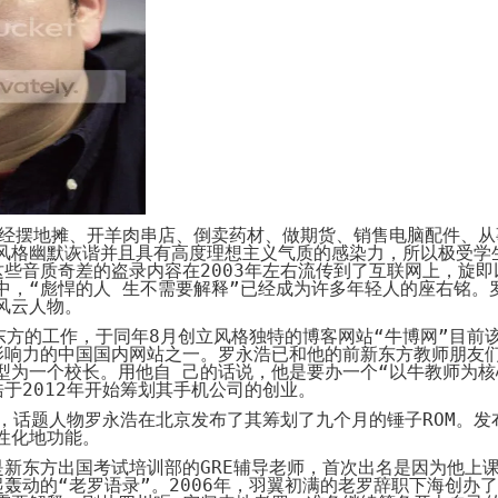
System
Custom
贷
Made
Client
款
高
Area
系
级
客
统
网
户
店
专
MLM
区
Investment
CMS
投
Web
Domain
资
其
Name
系
他
域
统
智
名
能
购
Cash
网
买
System
曾经摆地摊、开羊肉串店、倒卖药材、做期货、销售电脑配件、从
店
现
风格幽默诙谐并且具有高度理想主义气质的感染力，所以极受学
金
FBSTORE
这些音质奇差的盗录内容在
2003
年左右流传到了互联网上，旋即
网
订
中，“彪悍的人 生不需要解释”已经成为许多年轻人的座右铭。
系
单/
风云人物。
统
爆
单
东方的工作，于同年
8
月创立风格独特的博客网站“牛博网”目前
Penny
系
影响力的中国国内网站之一。罗永浩已和他的前新东方教师朋友
Auction
统
型为一个校长。用他自 己的话说，他是要办一个“以牛教师为
拍
浩于
2012
年开始筹划其手机公司的创业。
卖
Decoration
网
模
，话题人物罗永浩在北京发布了其筹划了九个月的锤子
ROM
。发
站
板
性化地功能。
美
Procurement
化
新东方出国考试培训部的
GRE
辅导老师，首次出名是因为他上课
专
设
轰动的“老罗语录”。
2006
年，羽翼初满的老罗辞职下海创办了
业
计