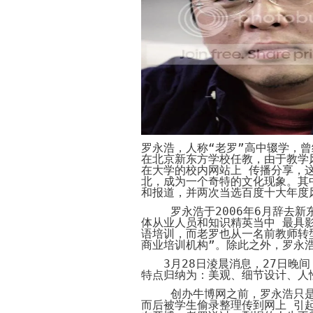
罗永浩，人称“老罗”高中辍学，
在北京新东方学校任教，由于教学
在大学的校内网站上 传播分享，
北，成为一个奇特的文化现象。其
和报道，并两次当选
百度
十大年度
罗永浩于
2006
年
6
月辞去新
体从业人员和知识精英当中 最具
语培训，而老罗也从一名前教师转
商业培训机构”。除此之外，罗永
3
月
28
日淩晨消息，
27
日晚间
特点归纳为：美观、细节设计、人
创办牛博网之前，罗永浩只是
而后被学生偷录整理传到网上 引起