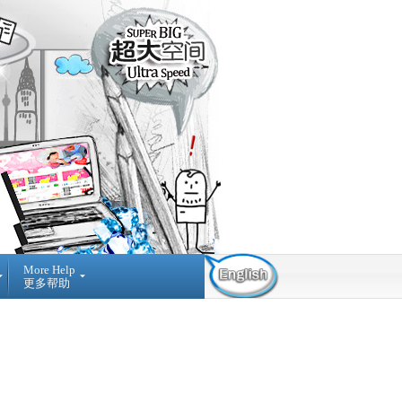
More Help
更多帮助
Contact Us
Find Us
Submit
Ticket
03-42884236
提
NO A-3-2 MERDEKA
交
PLACE, JALAN MPL1, OFF
询
JALAN MERDEKA, 68000,
问
AMPANG SELANGOR,
MALAYSIA.