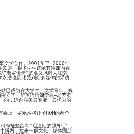
Payment
Method
付
款
方
式
Reseller
Reg.
申
请
www.cstudio.com.my
代
理
support.cstudio@live.com.my
销
More Details...
事文学创作。
售
2001
年至
2006
年
生欢迎。很多学生盗录其讲课内容
Newspaper
以“老罗语录”的名义风靡大江南
报
罗永浩也因此受到众多媒体的采访
纸
刊
登
该站已成为在大学生、文学青年、媒
们建立了一所英语培训学校
–
老罗英
网
关
网
More
核心的，综合服务最专业、最优秀的
店
于
店
更
网
托
多
什
代
店
管
>>
布会上，罗永浩将锤子
ROM
的叁个
么
购
网
是
商
店
代
品
时净扯些富有“启迪性的题外话”，
网
购？
的
牛博网，拉来一群文化、媒体圈朋
教
方