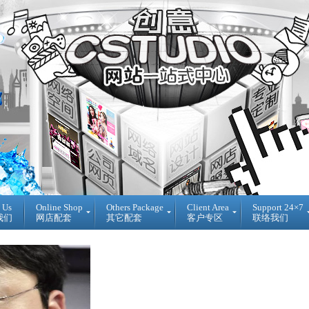
 Us
Online Shop
Others Package
Client Area
Support 24×7
我们
网店配套
其它配套
客户专区
联络我们
Ready
DIY
Reseller
Made
WebBuilder
代
开
DIY
理
源
网
销
网
站
售
店
登
Loan
入