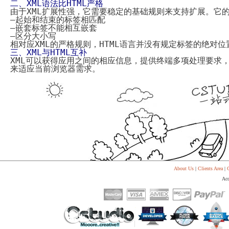
二、
XML
语法比
HTML
严格
代
由于
XML
扩展性强，它需要稳定的基础规则来支持扩展。它
购
系
–
起始和结束的标签相匹配
统
–
嵌套标签不能相互嵌套
–
区分大小写
Static
相对应
XML
的严格规则，
HTML
语言并没有规定标签的绝对位
Webpage
三、
XML
与
HTML
互补
网
XML
可以获得应用之间的相应信息，提供终端多项处理要求
页
来适应当前浏览器需求。
设
计
About Us
|
Clients Area
|
C
Acc