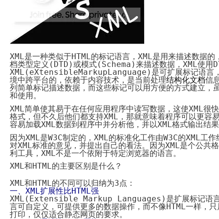
System
Custom
贷
Made
款
高
系
级
统
网
店
MLM
Investment
CMS
XML
是一种类似于
HTML
的标记语言，
XML
是用来描述数据的
投
Web
档类型定义
(DTD)
或模式
(Schema)
来描述数据，
XML
使用
D
资
其
XML
(
eXtensible
Markup
Language
)
是可扩展标记语言
系
他
境中跨平台的，依赖于内容技术，是当前处理
结构化文档
信
统
智
列简单标记描述数据，而这些标记可以用方便的方式建立，
能
Cash
和使用。
网
System
店
现
XML
简单使其易于在任何应用程序中读写数据，这使
XML
很快
金
格式，但不久后他们都支持
XML
，那就意味着程序可以更容
FBSTORE
网
容易加载
XML
数据到程序中并分析他，并以
订
XML
格式输出结果
系
单/
因为
XML
是
W3C
制定的，
XML
的标准化工作由
W3C
的
统
XML
工作
爆
对
XML
标准的意见，并提出自己的看法。因为
XML
是个公共格
单
Penny
利工具，
XML
不是一个依附于特定浏览器的语言。
系
Auction
统
拍
XML
和
HTML
的主要区别是什么？
卖
Decoration
网
模
XML
和
HTML
的不同可以归纳为
3
点：
站
板
一、
XML
扩展性比
HTML
强
美
XML(Extensible Markup Languages)
是扩展标记语
Procurement
化
言可自定义，可提供更多的数据操作，而不像
HTML
一样，只
专
设
打印，仅仅适合静态网页的要求。
业
计