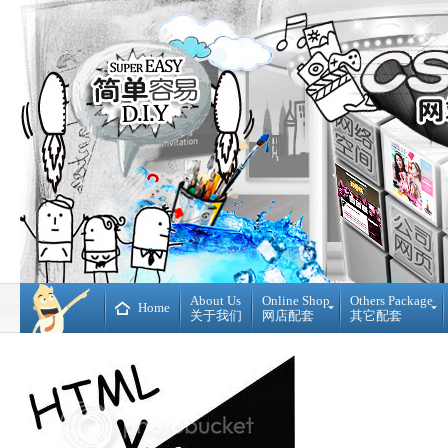
About Us
Online Shop
Others Package
Home
关于我们
网店配套
其它配套
Ready
DIY
Made
WebBuilder
开
DIY
源
网
网
站
店
Loan