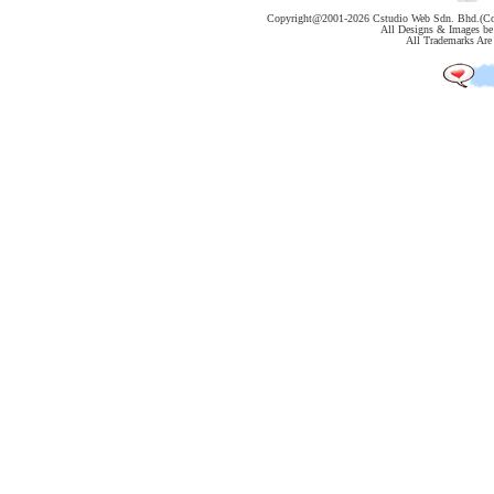
Copyright@2001-
2026 Cstudio Web Sdn. Bhd.(Co
All Designs & Images be 
All Trademarks Are 