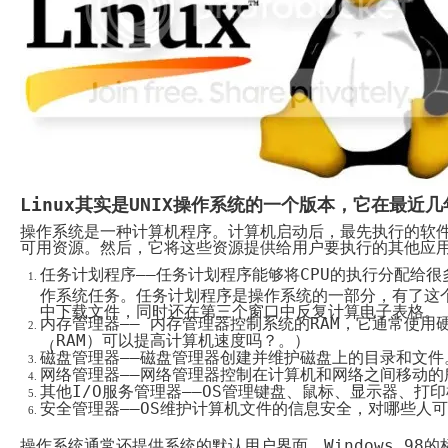
System
Custom
贷
Made
款
高
系
级
统
网
店
MLM
Investment
CMS
投
Web
资
其
系
他
统
智
能
Cash
网
Linux其实是UNIX操作系统的一个版本，它在最近
System
店
现
操作系统是一种计算机程序。计算机启动后，最先执行的软
金
FBSTORE
可用资源。然后，它将这些资源提供给用户要执行的其他应
网
订
系
单/
任务计划程序——任务计划程序能够将
CPU
的执行分配给很
统
爆
作系统任务。任务计划程序是操作系统的一部分，有了这
单
Penny
中下载文件，同时还在第三个窗口中反复计算电子表格。
系
内存管理器—— 内存管理器控制系统的
RAM
，它通常使用
Auction
统
拍
RAM
）可以提高计算机速度吗？。）
（
卖
磁盘管理器——磁盘管理器创建并维护磁盘上的目录和文
Decoration
网
模
网络管理器——网络管理器控制在计算机和网络之间移动的
站
板
其他
I/O
服务管理器——
OS
管理键盘、鼠标、显示器、打印
美
安全管理器——OS维护计算机文件的信息安全，对哪些人
Procurement
化
专
设
业
操作系统通常还提供系统的默认用户界面。Windows 98
的
计