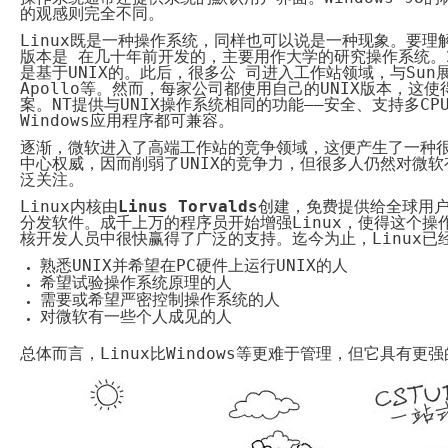
代
的观感则完全不同。
购
系
Linux既是一种操作系统，同样也可以说是一种现象。要理
统
版本是 在几十年前开发的，主要用作大学的研究操作系统。
是基于
UNIX
的。此后，很多公 司进入工作站领域，与
Sun
Static
Apollo
等。然而，每家公司都使用自己的
UNIX
版本，这使
Webpage
案。
NT
提供与
UNIX
操作系统相同的功能——安全、支持多
CP
网
Windows应用程序都可兼容。
页
设
逐渐，微软进入了高端工作站的竞争领域，这便产生了一种很
计
中心权威，因而削弱了
UNIX
的竞争力，但很多人仍然对微软
泛关注。
Linux
内核由
Linus Torvalds
创建，免费提供给全球用
分发软件。成千上万的程序员开始增强
Linux
，使得这个操
核开发人员中很快赢得了广泛的支持。迄今为止，
Linux
已
熟悉UNIX
并希望在
PC
硬件上运行
UNIX的人
希望试验操作系统原理的人
需要或希望严密控制操作系统的人
对微软有一些个人成见的人
总体而言，Linux
比
Windows等更难于管理，但它具有