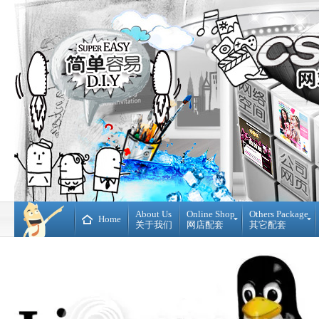
About Us
Online Shop
Others Package
Home
关于我们
网店配套
其它配套
Ready
DIY
Made
WebBuilder
开
DIY
源
网
网
站
店
Loan