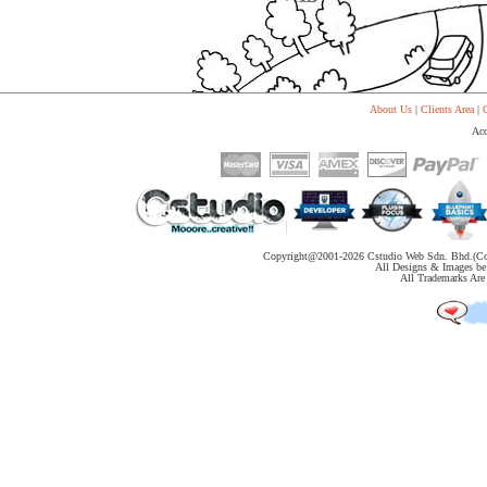
About Us
|
Clients Area
|
C
Acc
Copyright@2001-
2026 Cstudio Web Sdn. Bhd.(Co
All Designs & Images be 
All Trademarks Are 