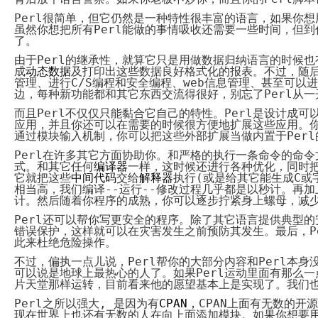
Perl
很简单，但它仍然是一种特性很丰富的语言，如果你想
虽然你想把所有
Perl
能做的事情吸收还需要一些时间，但到
了。
由于
Perl
的继承性，就算它只是用做数据归纳语言的时候也
成
动态数据
及打印出这些数据良好格式化的报表。不过，随
管理
、
进行
C/S
编程和安全编程
、
web
信息管理
、
甚至可以进
边，每种新功能都和其它东西交流得很好，别忘了
Perl
从一
而且
Perl
不仅仅只能黏合它自己的特性。
Perl
是设计成可
应用，并且你还可以在需要的时候很方便地扩展这些应用。
通过模块输入机制，你可以把这些外部扩展当做内置于
Perl
Perl
在许多其它方面协助你。和严格的执行一条命令的命令
式。和其它任何
编译器
一样，这时候还进行各种优化，同时
它就把这些
中间代码
交给
解释器
执行
(
或是给其它能生成
C
或
相当高，我们编译
-
-
运行
-
-
修改过程几乎都是以秒计。再加
计。然后随着你程序的成熟，你可以逐步拧紧身上螺母，减
Perl
还可以帮你写更安全的程序。除了其它语言提供典型的
错误保护，这样就可以在灾害发生之前预防其发生。最后，
P
此来杜绝危险操作。
不过，偏执一点儿说，
Perl
帮你的大部分内容和
Perl
本身
可以说是地球上最热心的人了。如果
Perl
运动里面有那么一
片天堂那样运转，目前看来他的愿望基本上是实现了。我们
Perl
之所以强大
,
是因为有
CPAN
，
CPAN
上面有无数的开源
现在世界上也还有无数的人在向上面添加模块
。
如果你想要