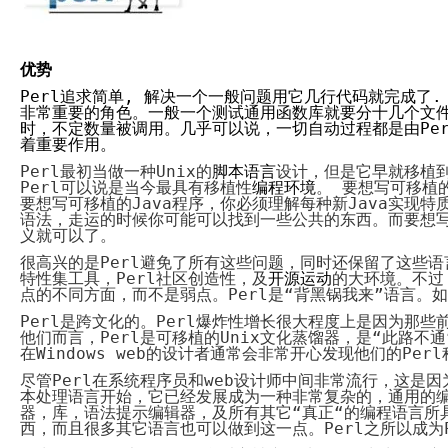
System
Custom
贷
Made
款
高
系
级
统
网
优势
店
MLM
Perl
追求简单
,
解决一个一般问题用它几行代码就完成了
Investment
CMS
非常重要的角色。一般一个测试通用函数库就要分十几个文
投
Web
时，不定数量被调用。几乎可以说，一切自动过程都是由
Pe
资
其
着重要作用。
系
他
统
智
Perl
最初当做一种
Unix
的
脚本语言
设计，但是
它
早就移植
能
Perl
可以说是当今最具有移植性
编程环境
。 要想写可移植
Cash
网
要想写可移植的
Java
程序，你必须理解每种新
Java
实现特
System
店
语法，走运的时候你可能可以找到一些公共的东西。而要想
现
义就可以了。
金
FBSTORE
网
订
很高兴的是
Perl
避免了所有这些问题，同时还保留了这些语
系
单/
特性集工具，
Perl
社区创造性，及
开源运动
的大环境。不过
统
爆
点的不同方面，而不是弱点。
Perl
是“背黑锅我来”语言。
单
Penny
系
Perl
是跨文化的。
Perl
爆炸性增长很大程度上是因为那些
Auction
统
他们而言，
Perl
是可移植的
Unix
文化蒸馏器，是
“
此路不通
拍
在
Windows web
的
设计者通常会非常开心发现他们的
卖
Perl
Decoration
网
模
尽管
Perl
在系统程序员和
web
设计师中间非常流行，这是因
站
板
本处理语言开始，它已经发展成为一种非常复杂的，通用的
美
Procurement
器，库，语法提示编辑器，及所有其它
“
真正
“
的编程语言所
化
专
西，而且很多其它语言也可以做到这一点。
Perl
之所以成为
设
业
计