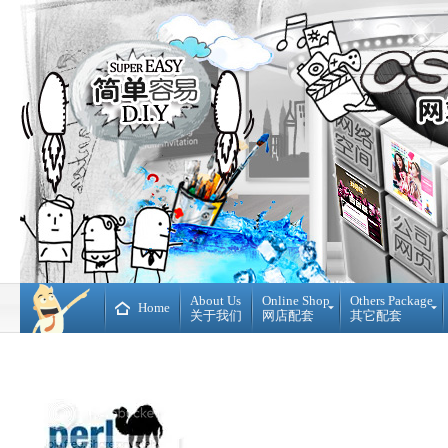
About Us
Online Shop
Others Package
Home
关于我们
网店配套
其它配套
Ready
DIY
Made
WebBuilder
开
DIY
源
网
网
站
店
Loan