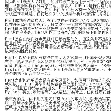
因为
Perl
既强大又好用，所以它被广泛地用于日常生活的方
代
购
理，从数据库操作到网络管理。很多人 用
Perl
进行快速处
系
猪肚皮未来都无所谓。实际上在
Perl
社区有一个笑话就是，
统
乐观点来看就是，任何还在失业的股票分析师仍然有可以利
Static
Perl
成功有许多原因。
Perl
早在开源软件名字出现之前就
Webpage
以在任何场合使用
Perl
，只要遵守一个非常自由版权就可以
网
Perl
嵌入到你写的商业软件中而不需要支付任何费用也没有
页
招
:
源程序本身。
Perl
社区不会在
“
升级
“
的伪装下租给你它
设
计
Perl
是自由软件这点无疑对它是有帮助的。但这条并不足以
而且好玩。人们觉得自己在
Perl
里可以有创造力，因为它们
冗长还是简洁，是选择可读性还是可维护性，或选择复用性
以为模糊性做优化。
Perl
可以给予你所有这些自由，因为它是一门有着分裂人格
主意，然后把它们安装到易用的框架里面。对于只是喜欢它
and Report Language)
。对那些热爱它的人而言，它是
Lister)
。在少数人眼里，
Perl
是毫无意义的重复练习。
是企图把它们合并到一起。
Perl
之所以简单语言是有很多原因的。
如
你用不着知道什么
就可以了。
Perl
类型和结构很容易使用和理解。
Perl
对你
存
)
，而且它们都会自动增长。
Perl
不会强迫你学习新语法
Python,
英文
,
希腊语等
)
借来语法。实际上，任何
程序员
都
最重要的是，你不用先学习所有
Perl
的东西就可以开始写有
序，保证不会笑话你。或更准确地说是，绝不会笑小孩做事
点就是只要你能把自己的意思表述清楚，那么你就可以使用
背后放个语言警察。如果你老板不炒你，而且你的
Perl
脚本