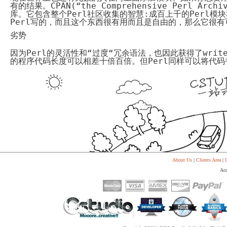
有的结果
。
CPAN(“the Comprehensive Perl Archi
库。它包含整个
Perl
社区收集的智慧
:
成百上千的
Perl
模块
Perl
写的，而且这个东西很有用而且是自由的，那么它很有
劣势
因为
Perl
的灵活性和
“
过度
“
冗余语法，也因此获得了
writ
的程序代码长度可以相差十倍百倍。但
Perl
同样可以将代码
About Us
|
Clients Area
|
C
Acc