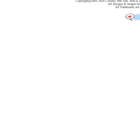
Copyright@2001-
2026 Cstudio Web Sdn. Bhd.(Co
All Designs & Images be 
All Trademarks Are 