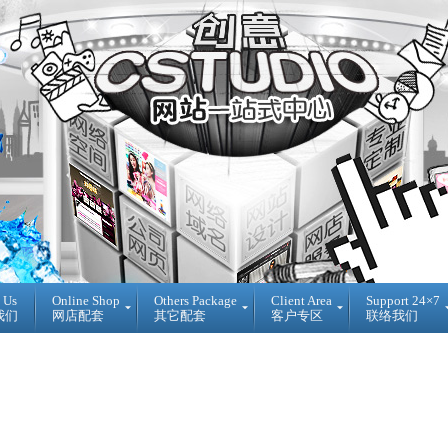
 Us
Online Shop
Others Package
Client Area
Support 24×7
我们
网店配套
其它配套
客户专区
联络我们
Ready
DIY
Reseller
Made
WebBuilder
代
开
DIY
理
源
网
销
网
站
售
店
登
Loan
入