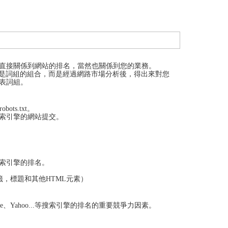
代
购
系
统
Static
Webpage
网
页
直接關係到網站的排名，當然也關係到您的業務。
设
只是詞組的組合，而是經過網路市場分析後，得出來對您
计
表詞組。
ots.txt。
索引擎的網站提交。
搜索引擎的排名。
籤，標題和其他HTML元素）
e、Yahoo...等搜索引擎的排名的重要競爭力因素。