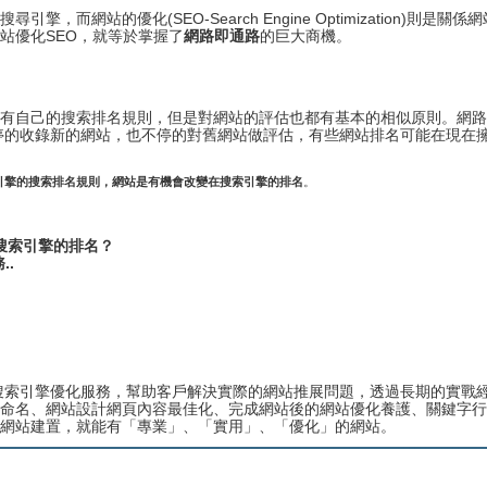
System
Custom
贷
，而網站的優化(SEO-Search Engine Optimization)則是
Made
Client
款
高
Area
站優化SEO，就等於掌握了
網路即通路
的巨大商機。
系
级
客
统
网
户
店
专
MLM
。
区
Investment
CMS
引擎雖然各自有自己的搜索排名規則，但是對網站的評估也都有基本的相似原則。
投
Web
Domain
停的收錄新的網站，也不停的對舊網站做評估，有些網站排名可能在現在
资
其
Name
系
他
域
统
智
名
引擎的搜索排名規則，網站是有機會改變在搜索引擎的排名
。
能
购
Cash
网
买
System
店
现
.等搜索引擎的排名？
金
FBSTORE
..
网
订
系
单/
统
爆
单
Penny
系
Auction
统
拍
卖
Decoration
搜索引擎優化服務，幫助客戶解決實際的網站推展問題，透過長期的實戰經
网
模
命名、網站設計網頁內容最佳化、完成網站後的網站優化養護、關鍵字行銷建
站
板
網站建置，就能有「專業」、「實用」、「優化」的網站。
美
Procurement
化
专
设
业
计