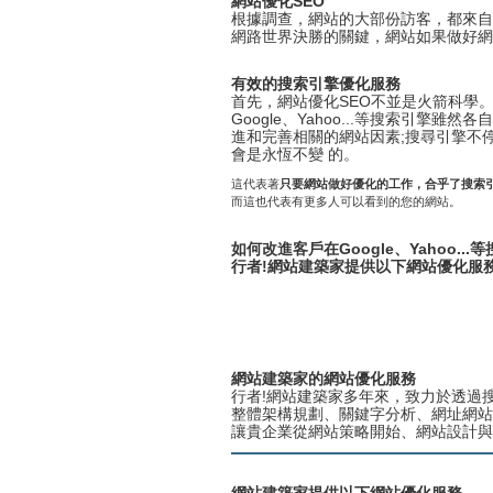
網站優化SEO
根據調查，網站的大部份訪客，都來自搜尋引擎
網路世界決勝的關鍵，網站如果做好網
有效的搜索引擎優化服務
首先，網站優化SEO不並是火箭科學
Google、Yahoo...等搜索
進和完善相關的網站因素;搜尋引擎不
會是永恆不變 的。
這代表著
只要網站做好優化的工作，合乎了搜索
而這也代表有更多人可以看到的您的網站。
如何改進客戶在Google、Yahoo..
行者!網站建築家提供以下網站優化服務
網站建築家的網站優化服務
行者!網站建築家多年來，致力於透過
整體架構規劃、關鍵字分析、網址網站
讓貴企業從網站策略開始、網站設計與