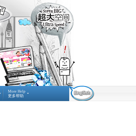
More Help
更多帮助
Contact Us
Find Us
Submit
Ticket
03-42884236
提
NO A-3-2 MERDEKA
交
PLACE, JALAN MPL1, OFF
询
JALAN MERDEKA, 68000,
问
AMPANG SELANGOR,
MALAYSIA.