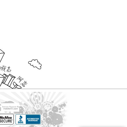
模
店
奋
是
成
具
产
订
网
板
装
发
抛
败
体
品
网
单？
店
修
向
货？
关
步
上
的
灰
开
8
上
如
键
骤
促
因
色
代
网
大
的
何
销
素
模
购
电
店
开
开
误
名
计
方
板
风
子
先
店
网
区
言
算
法
网
险
商
解
如
店
警
抛
店
白
网
务
决
何
在
句
哪
重
是
色
全
站
的
10
进
哪
6
最
模
球
制
100
空
空
推
大
货
里
种
好
板
代
作
句
运
运
广
问
才
进
人
的
购
流
智
条
题
划
货
不
生
紫
全
程
慧
规
算?
好
能
钱
色
球
开
的
开
工
模
网
空
代
网
网
开
开
人
网
具？
板
站
运
购
店
上
网
网
生
店
配
方
三
开
店
店
哲
什
蓝
海
色
式
难
店
的
省
理
么
色
外
点
哪
优
邮
名
是
模
在
代
解
里
势
费
言
web
板
网
购
析
进
技
server？
站
开
100
货
巧
褐
淘
淘
热
网
句
便
不
色
宝
宝
门
店
有
宜？
允
模
代
服
的
卖
关
许
板
购
务
背
什
坚
邮
景
么
强
递
黑
美
美
设
最
勇
物
色
国
国
计
赚
敢
品
模
代
代