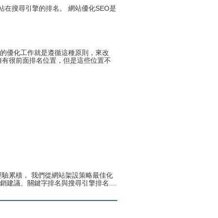
Payment
關係網站在搜尋引擎的排名。 網站優化SEO是
Method
付
款
方
式
Reseller
網路的優化工作就是遵循這種原則，來改
Reg.
擁有很前面排名位置，但是這些位置不
申
请
www.cstudio.com.my
代
理
support.cstudio@live.com.my
销
More Details...
售
Newspaper
报
纸
刊
登
网
关
网
More
店
于
店
更
网
托
多
驗累積， 我們從網站架設策略最佳化
什
代
店
管
>>
議、關鍵字排名與搜尋引擎排名....
么
购
网
是
商
店
代
品
网
购？
的
教
方