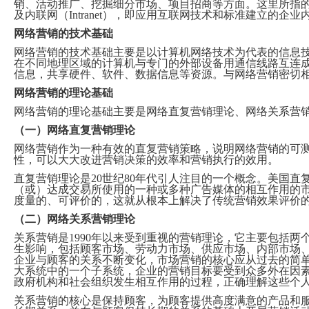
System
Custom
销、活动推广、挖掘细分市场、项目招商等方面。这里所指的网络不仅
贷
Made
及内联网（Intranet），即应用互联网技术和标准建立的企
款
高
系
级
网络营销的技术基础
统
网
网络营销的技术基础主要是以计算机网络技术为代表的信息技
店
MLM
在不同地理区域的计算机与专门的外部设备用通信线路互连成
Investment
CMS
信息，共享硬件、软件、数据信息等资源。与网络营销密切
投
Web
资
网络营销的理论基础
其
系
他
网络营销的理论基础主要是网络直复营销理论、网络关系营
统
智
能
（一）网络直复营销理论
Cash
网
System
店
网络营销作为一种有效的直复营销策略，说明网络营销的可
现
性，可以大大改进营销决策的效率和营销执行的效用。
金
FBSTORE
网
订
直复营销理论是20世纪80年代引人注目的一个概念。美国
系
单/
（或）达成交易所使用的一种或多种广告媒体的相互作用的市
统
爆
度量的、可评价的，这就从根本上解决了传统营销效果评价
单
Penny
系
（二）网络关系营销理论
Auction
统
拍
关系营销是1990年以来受到重视的营销理论，它主要包括
卖
Decoration
生影响，包括顾客市场、劳动力市场、供应市场、内部市场
网
模
企业与顾客的关系不断变化，市场营销的核心应从过去的简
站
板
大系统中的一个子系统，企业的营销目标要受到众多外在因
美
政府机构和社会组织发生相互作用的过程，正确理解这些个
Procurement
化
专
设
关系营销的核心是保持顾客，为顾客提供高度满意的产品和
业
计