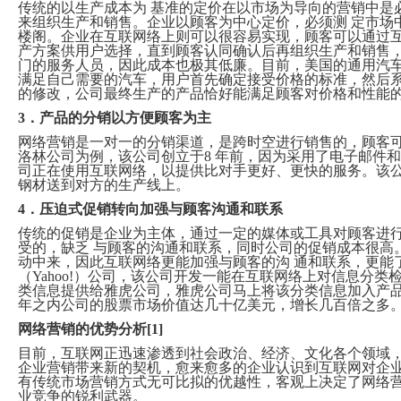
传统的以生产成本为 基准的定价在以市场为导向的营销中是
来组织生产和销售。企业以顾客为中心定价，必须测 定市场
楼阁。企业在互联网络上则可以很容易实现，顾客可以通过互
产方案供用户选择，直到顾客认同确认后再组织生产和销售
门的服务人员，因此成本也极其低廉。目前，美国的通用汽
满足自己需要的汽车，用户首先确定接受价格的标准，然后
的修改，公司最终生产的产品恰好能满足顾客对价格和性能
3．产品的分销以方便顾客为主
网络营销是一对一的分销渠道，是跨时空进行销售的，顾客
洛林公司为例，该公司创立于8 年前，因为采用了电子邮件和
司正在使用互联网络，以提供比对手更好、更快的服务。该
钢材送到对方的生产线上。
4．压迫式促销转向加强与顾客沟通和联系
传统的促销是企业为主体，通过一定的媒体或工具对顾客进
受的，缺乏 与顾客的沟通和联系，同时公司的促销成本很高
动中来，因此互联网络更能加强与顾客的沟 通和联系，更能
（Yahoo!）公司，该公司开发一能在互联网络上对信息分
类信息提供给雅虎公司，雅虎公司马上将该分类信息加入产
年之内公司的股票市场价值达几十亿美元，增长几百倍之多
网络营销的优势分析[1]
目前，互联网正迅速渗透到社会政治、经济、文化各个领域
企业营销带来新的契机，愈来愈多的企业认识到互联网对企
有传统市场营销方式无可比拟的优越性，客观上决定了网络营
业竞争的锐利武器。