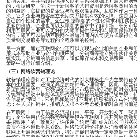
长期关系。并在与顾客保持长期的关系的基础上开展营销活
代
的，根据研究，争取一个新顾客的营销费用是老顾客费用的
购
的利益的，它提倡的是企业与顾客双赢策略。互联网作为一种
系
流，它为企业与顾客建立长期关系提供有效的保障。这是因
统
自己的个性化的需求。企业根 据顾客的个性化需求利用柔性
Static
更多的价值。企业也可以从顾客的需求中了解市场、细分市场
Webpage
利用互联网企业可以更好的为顾客提供服务和与顾客保持联系
网
沟通，顾客可以借助互联网在最短时间内以简便方式获得企
页
质量到交易服务等过程的全程质量的控制。
设
计
另一方面，通过互联网企业还可以实现与企业相关的企业和
廉成本帮助企业与企业的供应尚、分销商等建立协作伙伴关
统实现与分销商的信息共享，降低库存成本和交易费用，同
策略中进行详细介绍。
（三）网络软营销理论
软营销理论是针对工业经济时代的以大规模生产为主要特征的
本的生理需要，还满足高层的精神和心理需求。因此，软营
希望的营销效果。它强调企业进行市场营销活动的同时必须
传统营销活动中最能体现强势营销特征的是两种促销手段：
告信息的“轰炸”，它的目标是通过不断的信息灌输方式在消
虑；在人员推销中，推销人员根本不考虑被推销对象是否愿
在互联网上，由于信息交流是自由、平等、开放和交互，强
此，企业采用传统的强势营销手段在互联网上展开营销活动势必
果招致用户的一致反对，许多用户约定同时给AOL公司服务器发送
最后不得不道歉平息众怒。网络软营销恰好是从消费者的体
联网上开展网络营销活动，特别是促销活动一定要遵循一定的网络虚
营销就是在遵循网络礼仪规则的基础上巧妙运用达到一种微