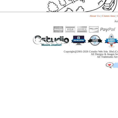
About Us
|
Clients Area
|
C
Acc
Copyright@2001-
2026 Cstudio Web Sdn. Bhd.(Co
All Designs & Images be 
All Trademarks Are 