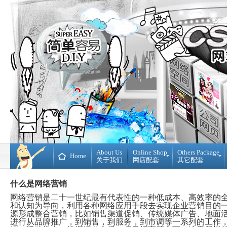
About Us
Online Shop
Others Package
Home
关于我们
网店配套
其它配套
Ready
DIY
什么是网络营销
Made
WebBuilder
开
DIY
网络营销是二十一世纪最有代表性的一种低成本、高效率的
源
网
和认知为导向，利用各种网络应用手段去实现企业营销目的
网
站
源形成整合营销，比如销售渠道促销、传统媒体广告、地面
店
Loan
进行从品牌推广，到销售，到服务，到市调等一系列的工作