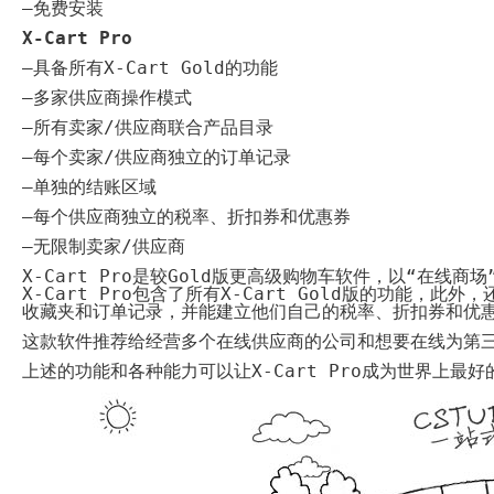
–
免费安装
代
购
X-Cart Pro
系
统
–
具备所有
X-Cart Gold
的功能
Static
–
多家供应商操作模式
Webpage
网
–
所有卖家
/
供应商联合产品目录
页
设
–
每个卖家
/
供应商独立的订单记录
计
–
单独的结账区域
–
每个供应商独立的税率、折扣券和优惠券
–
无限制卖家
/
供应商
X-Cart Pro
是较
Gold
版更高级购物车软件，以“在线商场
X-Cart Pro
包含了所有
X-Cart Gold
版的功能，此外，
收藏夹和订单记录，并能建立他们自己的税率、折扣券和优
这款软件推荐给经营多个在线供应商的公司和想要在线为第
上述的功能和各种能力可以让
X-Cart Pro
成为世界上最好