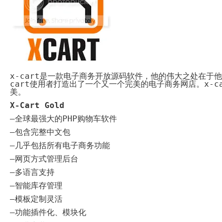
System
Custom
贷
Made
款
高
系
级
统
网
店
MLM
Investment
CMS
投
Web
资
其
系
他
x-cart
是一款电子商务开放源码软件，他的伟大之处在于他
统
智
cart
使用者打造出了一个又一个完美的电子商务网店。
x-c
能
美。
Cash
网
System
店
X-Cart Gold
现
金
–
全球最强大的
PHP
购物车软件
FBSTORE
网
订
–
包含完整中文包
系
单/
统
爆
–
几乎包括所有电子商务功能
单
Penny
系
–
网页方式管理后台
Auction
统
拍
–
多语言支持
卖
Decoration
网
模
–
智能库存管理
站
板
–
模板定制灵活
美
Procurement
化
专
–
功能插件化、模块化
设
业
计