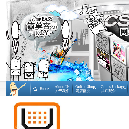
About Us
Online Shop
Others Package
Home
关于我们
网店配套
其它配套
Ready
DIY
Made
WebBuilder
开
DIY
源
网
网
站
店
Loan