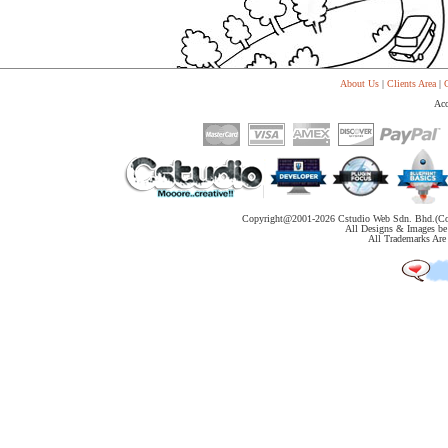
About Us
|
Clients Area
|
C
Acc
Copyright@2001-
2026 Cstudio Web Sdn. Bhd.(Co
All Designs & Images be 
All Trademarks Are 