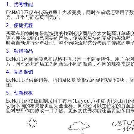
System
Custom
1
、优秀性能
贷
Made
款
高
EcMall
不仅在代码效率上力求完美，同时在前端还采用了数
系
级
秀。几乎与静态页面无异。
统
网
店
2
、便捷流程
MLM
Investment
CMS
买家在购物时如果能快捷的找到心仪商品会大大提高订单成
投
Web
更方便的找到自己需要的产品，使买家尽快的完成购买流程
资
其
时会自动进行分单处理。整个购物流程充分考虑了传统的电
系
他
统
智
3
、独特商品
能
Cash
网
EcMall
的商品颜色和规格不再只是一个商品特性。用户在浏
System
店
片，同时还允许店主为同商品不同的颜色，不同的规格指定
现
金
FBSTORE
4
、完备促销
网
订
系
EcMall
提供促销券、折扣及团购等形式的促销功能模块，店
单/
统
望。
爆
单
Penny
5
、创新模板
系
Auction
统
EcMall
的模板机制采用了布局
(Layout)
和皮肤
(Skin)
的
拍
切换不同的布局使页面完全变样。同时还可以在特定的页面
卖
Decoration
网
您对您所作的修改一目了然。更多的优秀功能还需要您亲自
模
站
板
美
Procurement
化
专
设
业
计