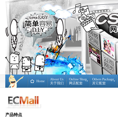
About Us
Online Shop
Others Package
Home
关于我们
网店配套
其它配套
Ready
DIY
Made
WebBuilder
开
DIY
源
网
网
站
店
产品特点
Loan