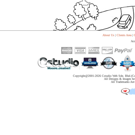
代
购
系
统
Static
Webpage
网
About Us
|
Clients Area
|
C
页
设
Acc
计
Copyright@2001-
2026 Cstudio Web Sdn. Bhd.(Co
All Designs & Images be 
All Trademarks Are 