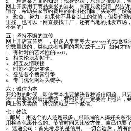
、 精通某方面的知识：现身说法，东东是摄影师，
代
2
网上开卖用于商品摄影的器材，买家只要把情 况告
购
辅导，帮助买家节约费用的同时还消除了买家有了设
系
统
、勤奋、努力：如果你不具备以上的优势，但是你勤
3
里找，也可以上网直接找工厂，还有当地的批发市场，
Static
不远的
Webpage
!
网
五：坚持不懈的宣传
页
网上开店宣传第一，很多人常常夸大
的无地域
设
Internet
计
穷数量级的，类似或者相同的网站成千上万 如何才能
、有针对的艺术性的
。
1
Email
、相关论坛发帖子。
2
、相互友情联接
3
、时刻不忘记签名。
4
、登陆各个搜索引擎
5
、专门优化网站关键字。
6
六：诚信为本
开始做的时候，即使亏本也要解决各种诚信问题，只
得一定要写得清清楚楚，有照片的一定要附上照片，
网上做买卖的，讲究的就是一个诚信。
七：物流
邮局：用这个的人还是最多。跟邮局的人搞好关系很
1.
用检查包裹什么的。节省时间又比较方便。自己也要
速递公司：首先考虑的是信用。一切合适后，所有
2.