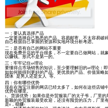
System
Custom
贷
Made
款
高
系
级
统
网
店
MLM
Investment
CMS
投
Web
资
一：要认真选择产品
其
系
他
一定要选择自己熟悉的产品、容易邮寄、不太容易破
统
智
自己根据自己掌握的资源和实地环境分析考虑。
能
Cash
网
二：是否有自己的网站不重要
System
店
现在免费开店的平台很多，不一定要自己做网站，就
现
以赚钱。形式不是第一的。
金
FBSTORE
网
订
三：牢牢记住
理论
系
4P
单/
要懂得点市场销售的知识，至少要理解旧的
理论：即
统
爆
4P
如如何能得到更好的产品、更优质的产品、价值策略
单
Penny
团体 是男人还是女人 等。
系
Auction
统
拍
四：你有哪些优势
卖
Decoration
现在在淘宝注册的网店已经太多了，如何在这些店铺
网
模
优势在哪里。
站
板
、货源优势：如果你是外贸服装厂的太子爷，厂里的
1
美
Procurement
新颖的外贸服装最受欢迎，还没有囤货的压力，厂里
化
专
是
，稳赚
设
0
!
业
计