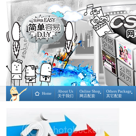
About Us
Online Shop
Others Package
Home
关于我们
网店配套
其它配套
Ready
DIY
Made
WebBuilder
开
DIY
源
网
网
站
店
Loan