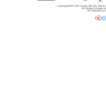
Copyright@2001-
2026 Cstudio Web Sdn. Bhd.(Co
All Designs & Images be 
All Trademarks Are 