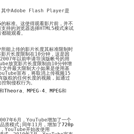
什
电
你
式
么
子
怎
须
。其中
Adobe Flash Player
是
是
商
样
注
电
务
免
意
子
功
费
的
5
的标准。这使得观看影片前，并不
商
能
开
事
所支持的浏览器选择
HTML5
模式来试
务？
网
项
片都能观看。
电
店
子
开
九
代
商
店
步
做
购
务
秘
骤
网
主
户所能上传的影片长度其标准限制时
特
籍
建
店
要
将影片长度限制在
10
分钟，这是因
征
设
页
的
2007
年以前申请导演版帐号的用
模
网
网
网
面
三
ube
放宽影片长度限制由
10
分钟增
电
板
店
店
站
需
种
片文件最大限制大小如果是使用基
子
装
装
要
形
ouTube
经
100
宣布，将取消上传视频
15
商
开
修
修
具
式
典
句
有版权的任何长度的视频，如通过
务
网
10
备
条
名
关
力控制侵权行为。
勇
店
要
为
代
的
状
言
于
敢
需
点
什
购
要
和
Theora
、
MPEG-4
、
MPEG
和
背
谦
还
注
么
好
素
网
景
虚
是
意
选
处
店
的
务
的
如
网
择
橙
装
名
代
实
陷
何
店
代
色
修
言
购
阱
成
必
购？
模
电
3
警
流
为
做
板
子
开
如
大
句
程
如
一
的
007
年
6
月，
YouTube
增加了一个
商
网
何
忌
何
个
8
品质模式
;
同年
11
月，增加了
720p
红
100
什
务
店
描
生
成
件
，
YouTube
开始改使用
色
网
句
么
的
的
述
成
功
事