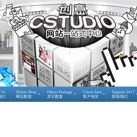
 Us
Online Shop
Others Package
Client Area
Support 24×7
我们
网店配套
其它配套
客户专区
联络我们
Ready
DIY
Reseller
Made
WebBuilder
代
开
DIY
理
源
网
销
网
站
售
店
登
Loan
入