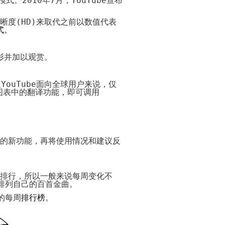
模式。
2010
年
7
月，
YouTube
宣布
模
店
奋
是
成
具
产
订
网
板
装
发
抛
败
体
品
网
单？
店
修
向
货？
关
步
上
的
晰度
(
HD
)
来取代之前以数值代表
灰
开
8
上
如
键
骤
促
因
式
。
色
代
网
大
的
何
销
素
模
购
电
店
开
开
误
名
计
方
板
风
子
先
店
网
区
言
算
法
网
险
商
解
如
店
警
抛
影
并加以观赏。
店
白
网
务
决
何
在
句
哪
重
是
色
全
站
的
10
进
哪
6
最
模
球
制
100
空
空
推
大
货
里
种
好
板
但
YouTube
代
作
句
面向全球用户来说，仅
运
运
广
问
才
进
人
的
购
流
智
图表中的翻译功能，即可调用
条
题
划
货
不
生
紫
全
程
慧
规
算?
好
能
钱
色
球
开
的
开
工
模
网
空
代
网
网
开
开
人
网
具？
板
站
运
购
店
上
网
网
生
店
配
方
三
开
店
店
哲
什
蓝
海
色
式
难
店
的
省
理
么
色
的新功能，再将使用情况和建议反
外
点
哪
优
邮
名
是
模
在
代
解
里
势
费
言
web
板
网
购
析
进
技
server？
站
开
100
货
巧
褐
淘
淘
热
网
句
便
不
排行，所以一般来说每周变化不
色
宝
宝
门
店
有
宜？
允
排列自己的百首金曲。
模
代
服
的
卖
关
许
板
购
务
背
什
坚
的每周
排行榜
。
邮
景
么
强
递
黑
美
美
设
最
勇
物
色
国
国
计
赚
敢
品
模
代
代