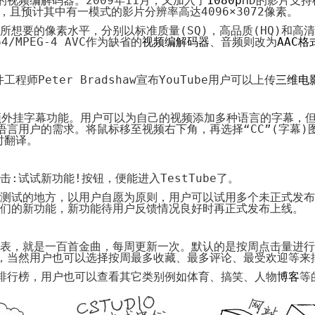
的视频编解码器。
2009
年
11
月，又加入了
1080p
HD
的影片支持
，且预计其中有一模式的影片分辨率高达
4096×3072
像素。
所想要的像素水平，分别以标准质量
(
SQ
)
，高品质
(
HQ
)
和高清
64/MPEG-4 AVC
作为缺省的
视频编解码器
、音频则改为
AAC
格
件工程师
Peter Bradshaw
宣布
YouTube
用户可以上传
三维电
频外挂字幕功能。用户可以为自己的视频添加多种语言的字幕，
语言用户的需求。将鼠标移至视频右下角，再选择
“CC”(
字幕
)
时翻译。
击
:
试试新功能
!
按钮，便能进入
TestTube
了。
测试的地方，以用户自愿为原则，用户可以试用多个未正式发布
们的新功能，新功能待用户反馈情况良好时再正式发布上线。
表，就是一百首金曲，每周更新一次。默认的是按周点击量进行
，当然用户也可以选择按周最多收藏、最多评论、最受欢迎等来
排行榜，用户也可以查看其它类别例如体育、搞笑、人物
博客
等