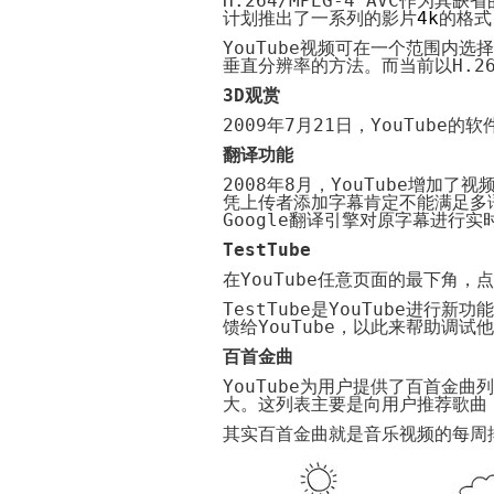
H.264/MPEG-4 AVC
作为其缺省
计划推出了一系列的影片
4k
的格式
YouTube
视频可在一个范围内选择
垂直分辨率的方法。而当前以
H.2
3D
观赏
2009
年
7
月
21
日，
YouTube
的软
翻译功能
2008
年
8
月，
YouTube
增加了视
凭上传者添加字幕肯定不能满足多
Google
翻译引擎对原字幕进行实
TestTube
在
YouTube
任意页面的最下角，点
TestTube
是
YouTube
进行新功能
馈给
YouTube
，以此来帮助调试他
百首金曲
YouTube
为用户提供了百首金曲列
大。这列表主要是向用户推荐歌曲
其实百首金曲就是音乐视频的每周