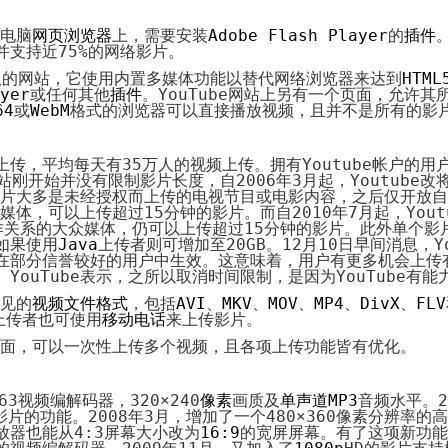
代
购
电脑
网页浏览器
上，需要安装
Adobe Flash Player
的
插件
系
并支持近
75%
的网络影片。
统
版的网站，它使用内置多媒体功能以替代网络浏览器来达到
HTML
Static
yer
或任何其他
插件
。
YouTube
Webpage
网站上另有一个页面，允许其
网
64
或
WebM
格式的浏览器可以直接播放视频，且并不是所有的影
页
设
计
上传，平均每天有
35
万人的视频上传。
拥有
Youtube
帐户的用
站刚开始并没有限制影片长度，自
2006
年
3
月起，
Youtube
改
片大多是未经授权而上传的电视节目或电影内容，之后仅开放自
媒体，可以上传超过
15
分钟的影片。而自
2010
年
7
月起，
Yout
作关系的大众媒体，仍可以上传超过
15
分钟的影片。此外单个影
如果使用
Java
上传者则可增加至
20GB
。
12
月
10
日早间消息，
Y
在部分信誉较好的用户中生效。这意味着，用户有更多机会上传
。
YouTube
表示，之所以取消时间限制，是因为
YouTube
有能
见的
视频文件格式
，包括
AVI
、
MKV
、
MOV
、
MP4
、
DivX
、
FLV
上传者也可使用
移动电话
来上传影片。
面，可以一次性上传多个视频，且各项上传功能皆有优化。
63
视频编解码器，
320×240
像素
画质及
单声道
MP3
音频水平。
2
影片的功能。
2008
年
3
月，增加了一个
480×360
像素分辨率的高
放器也能从
4:3
屏幕大小改为
16:9
的宽屏屏幕。有了这项新功能