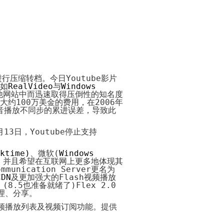
Payment
Method
付
款
方
式
Reseller
Reg.
申
请
进行压缩转档。今日
Youtube
影片
www.cstudio.com.my
代
如
RealVideo
与
Windows
理
support.cstudio@live.com.my
他网站中而迅速取得压倒性的知名度
销
大约
100
万美金的费用，在
2006
年
More Details...
售
音播放不同步的累进误差，导致此
Newspaper
报
月
13
日，
Youtube
停止支持
纸
刊
登
ktime
)
、微软
(
Windows
。并且希望在互联网上更多地体现其
网
关
网
More
ommunication Server
更名为
店
于
店
更
CDN
及更加强大的
Flash
视频播放
网
托
多
。
(
8.5
什
代
也准备就绪了
)
Flex 2.0
店
管
>>
么
购
理、分享。
网
是
商
频播放列表及视频订阅功能。提供
店
代
品
网
购？
的
教
方