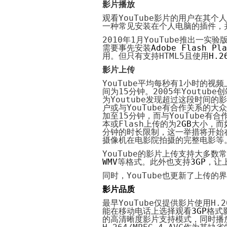
影片播放
观看
YouTube
影片的用户在其个人
一种常见安装在个人电脑的插件，
2010
年
1
月
YouTube
推出一实验
需要事先安装
Adobe Flash Pla
用。但只有支持
HTML5
且使用
H
.
2
影片上传
YouTube
平均每秒有
1
小时的视频
间为
15
分钟。
2005
年
Youtube
创
为
Youtube
发现超过这段时间的影
户或与
YouTube
有合作关系的大众
加至
15
分钟，而与
YouTube
有合
本或
Flash
上传的为
2
GB
大小，而
分钟的时长限制，这一举措将开始
摄像机在电影院拍摄的完整电影等
YouTube
的影片上传支持大多数常
WMV
等格式。此外也支持
3GP
，让
同时，
YouTube
也更新了上传的界
影片品质
最早
YouTube
仅提供影片使用
H.2
能在移动电话上选择观看
3GP
格式
的高清晰度影片支持模式，同时播