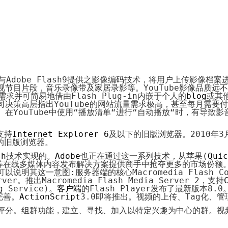
System
Custom
贷
Made
Client
款
高
Area
系
级
客
统
网
户
店
专
MLM
区
Investment
CMS
投
Web
Domain
资
其
Name
系
他
域
与
Adobe Flash9
提供之影像编码技术，将用户上传影像档案
统
智
名
视节目片段，音乐录像带及家居录影等。
YouTube
影像品质远不
能
购
需求并可简易地借由
Flash Plug-in
内嵌于个人的
blog
或其
Cash
网
买
司决策高层指出
YouTube
的网站流量需求极高，甚至每月需要付
System
店
。在
YouTube
中使用
“
播放清单
“
进行
“
自动播放
“
时，有导致影
现
金
FBSTORE
网
订
支持
Internet Explorer 6
及以下的旧版浏览器。
2010
年
3
系
单/
的旧版浏览器。
统
爆
单
sh
技术实现的。
Adobe
也正在通过这一系列技术，从苹果
(
Quic
Penny
系
等在线多媒体内容发布解决方案提供商手中抢夺更多的市场份额
Auction
统
可以说明其这一意图
:
服务器端的核心
拍
Macromedia Flash C
卖
rver
。推出
Macromedia Flash Media Server 2
，支持
Decoration
网
g Service
)
。
客户端
的
Flash Player
发布了最新版本
8.0
模
站
完善。
ActionScript
3.0
即将推出。视频的上传、
Tag
化、管
板
美
Procurement
评分。组群功能，建立、寻找、加入以特定兴趣为中心的群。视
化
专
设
业
计