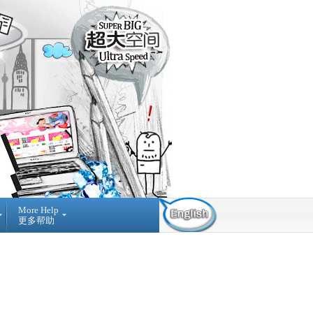
More Help
更多帮助
Contact Us
Find Us
Submit
Ticket
03-42884236
提
NO A-3-2 MERDEKA
交
PLACE, JALAN MPL1, OFF
询
JALAN MERDEKA, 68000,
问
AMPANG SELANGOR,
MALAYSIA.