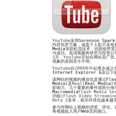
YouTube
采用
Sorenson Spark
内容包罗万象，涵盖个人影片及电
Media
等联机流技术，但因低带宽
与成功。高清视频有研究与投资公
3
月，
YouTube
开始在网站卖广告
现象的原因至今不明。
Youtube
自
2009
年中起逐步减少
Internet Explorer 6
及以下
该网站的视频的播放也是通过
Fla
Media
)
及
Real(
Real Media
)
影响力。几个重要的事件就部分地
Macromedia
Flash Media Se
功能
(
Flash Video Streamin
Beta 2
发布，相关环境也越来越
参与对网站上视频的浏览、评论、
将视频嵌入用户
Web
页的接口。