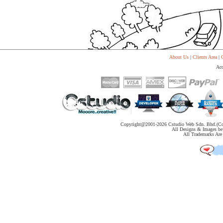
代
购
系
统
Static
Webpage
网
About Us
|
Clients Area
|
C
页
Acc
设
计
Copyright@2001-
2026 Cstudio Web Sdn. Bhd.(Co
All Designs & Images be 
All Trademarks Are 