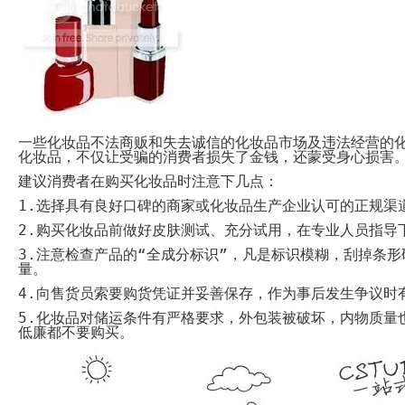
System
Custom
贷
Made
款
高
系
级
统
网
店
MLM
Investment
CMS
投
Web
资
其
系
他
一些化妆品不法商贩和失去诚信的化妆品市场及违法经营的
统
智
化妆品，不仅让受骗的消费者损失了金钱，还蒙受身心损害
能
Cash
网
建议消费者在购买化妆品时注意下几点：
System
店
现
1.
选择具有良好口碑的商家或化妆品生产企业认可的正规渠
金
FBSTORE
网
2.
购买化妆品前做好皮肤测试、充分试用，在专业人员指导
订
系
单/
3.
注意检查产品的“全成分标识”，凡是标识模糊，刮掉条
统
爆
量。
单
Penny
系
Auction
4.
向售货员索要购货凭证并妥善保存，作为事后发生争议时
统
拍
5.
化妆品对储运条件有严格要求，外包装被破坏，内物质量
卖
Decoration
低廉都不要购买。
网
模
站
板
美
Procurement
化
专
设
业
计