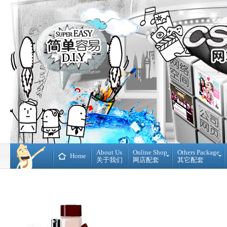
About Us
Online Shop
Others Package
Home
关于我们
网店配套
其它配套
Ready
DIY
Made
WebBuilder
开
DIY
源
网
网
站
店
Loan