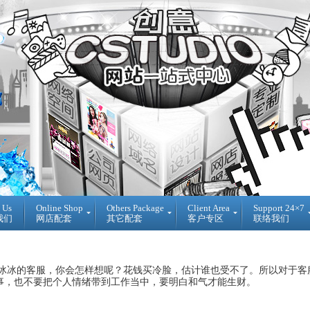
 Us
Online Shop
Others Package
Client Area
Support 24×7
我们
网店配套
其它配套
客户专区
联络我们
Ready
DIY
Reseller
Made
WebBuilder
代
开
DIY
理
冰冰的客服，你会怎样想呢？花钱买冷脸，估计谁也受不了。所以对于客
源
网
销
事，也不要把个人情绪带到工作当中，要明白和气才能生财。
网
站
售
店
登
Loan
入