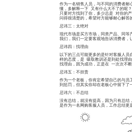
作为一名销售人员，与不同的消费者耐
懂，多解释一下 又有什么大不了的呢
只要对方找到了你，多少总是 对你的
问得很清楚的，希望对方能够耐心解答
忌讳三：太绝对
现代市场是买方市场，同类产品、同等
我们，我们一定要客观地告诉消费者，
忌讳四：找理由
以下的三点可能更多的是针对客服人员
样的态度，是 吸取教训还是到处找理
找理由，因为成功，正是在 一次次不
忌讳五：不担责
作为一个老板，你肯定希望自己的与员
到惩罚，但其实你却在老板心中留下了
忌讳六：不总结
没有总结，就没有提高，因为只有总结
是作为一名网购客服人员，工作总结更