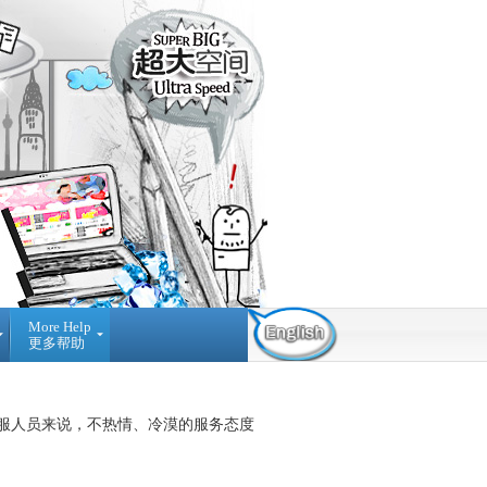
More Help
更多帮助
Contact Us
Find Us
Submit
Ticket
03-42884236
提
NO A-3-2 MERDEKA
服人员来说，不热情、冷漠的服务态度
交
PLACE, JALAN MPL1, OFF
询
JALAN MERDEKA, 68000,
问
AMPANG SELANGOR,
MALAYSIA.