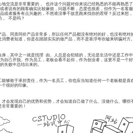
System
Custom
心地交流是非常重要的， 也许这个问题对你来说已经熟悉的不能再熟悉
贷
Made
Client
？或者说有的顾客确实比较麻烦，问题不断，态度也很差，但作为一名客
款
高
Area
产品或者服务有点兴趣的，不然谁没事干故意跑来找你的茬呀？反过来想
系
级
客
的， 不是吗？
统
网
户
店
专
MLM
区
Investment
CMS
产品、同质同价产品非常多，所以任何产品都没有绝对的好，也没有绝对
投
Web
Domain
让消费者知道，你是在踏踏实实的做产品，而不是靠浮夸吹嘘来哄骗对方
资
其
Name
系
他
域
统
智
名
能
购
自身，其中之一就是找理 由。人总是会犯错的，无论是生活中还是工作
Cash
网
买
由为自己开脱。作为员工，老板会看不起你，作为创业者，这更不是一个
System
店
断的失败中总结出来的。
现
金
FBSTORE
网
订
系
单/
工能够敢于承担责任，作为一名员工，你也应当知道任何一个老板都是喜
统
爆
一个很好的印象。
单
Penny
系
Auction
统
拍
，才会发现自己的优势和劣势，才会知道自己做了什么、没做什么、哪些
卖
Decoration
是非常重要的！
网
模
站
板
美
Procurement
化
专
设
业
计