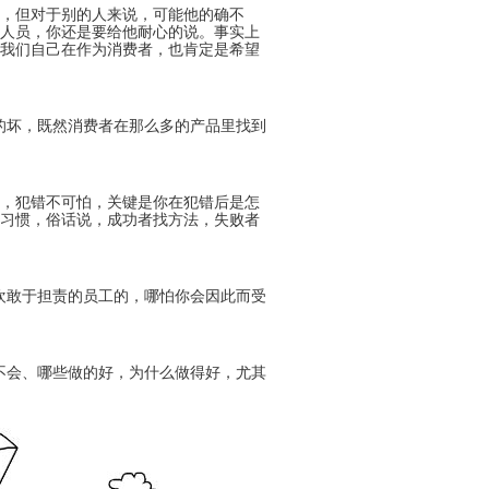
Payment
了，但对于别的人来说，可能他的确不
Method
服人员，你还是要给他耐心的说。事实上
付
，我们自己在作为消费者，也肯定是希望
款
方
式
Reseller
的坏，既然消费者在那么多的产品里找到
Reg.
。
申
请
www.cstudio.com.my
代
理
support.cstudio@live.com.my
中，犯错不可怕，关键是你在犯错后是怎
销
好习惯，俗话说，成功者找方法，失败者
More Details...
售
Newspaper
报
纸
欢敢于担责的员工的，哪怕你会因此而受
刊
登
网
关
网
More
不会、哪些做的好，为什么做得好，尤其
店
于
店
更
网
托
多
什
代
店
管
>>
么
购
网
是
商
店
代
品
网
购？
的
教
方