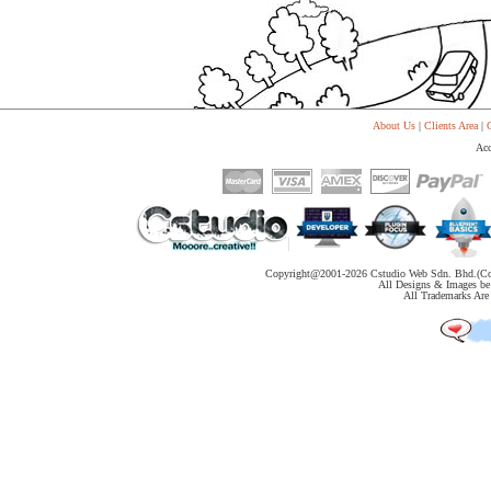
代
购
系
统
Static
Webpage
网
About Us
|
Clients Area
|
C
页
Acc
设
计
Copyright@2001-
2026 Cstudio Web Sdn. Bhd.(Co
All Designs & Images be 
All Trademarks Are 