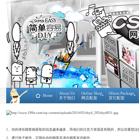
About Us
Online Shop
Others Package
Home
关于我们
网店配套
其它配套
Ready
DIY
Made
WebBuilder
开
DIY
源
网
网
站
1、你的潜在顾客能获取的信息越来越多，而他们的注意力资源是有限的，所以你要想法
店
Loan
2、通过电子邮件，定期向你的顾客及潜在顾客发送邮件。