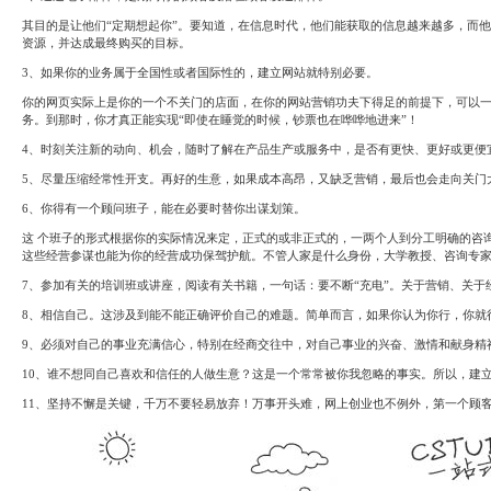
System
Custom
贷
Made
其目的是让他们“定期想起你”。要知道，在信息时代，他们能获取的信息越来越多，而
款
高
资源，并达成最终购买的目标。
系
级
统
网
3、如果你的业务属于全国性或者国际性的，建立网站就特别必要。
店
MLM
你的网页实际上是你的一个不关门的店面，在你的网站营销功夫下得足的前提下，可以一
Investment
CMS
务。到那时，你才真正能实现“即使在睡觉的时候，钞票也在哗哗地进来”！
投
Web
资
其
4、时刻关注新的动向、机会，随时了解在产品生产或服务中，是否有更快、更好或更便
系
他
统
5、尽量压缩经常性开支。再好的生意，如果成本高昂，又缺乏营销，最后也会走向关门
智
能
Cash
6、你得有一个顾问班子，能在必要时替你出谋划策。
网
System
店
这 个班子的形式根据你的实际情况来定，正式的或非正式的，一两个人到分工明确的咨询
现
这些经营参谋也能为你的经营成功保驾护航。不管人家是什么身份，大学教授、咨询专家
金
FBSTORE
网
订
7、参加有关的培训班或讲座，阅读有关书籍，一句话：要不断“充电”。关于营销、关
系
单/
统
爆
8、相信自己。这涉及到能不能正确评价自己的难题。简单而言，如果你认为你行，你就行
单
Penny
系
9、必须对自己的事业充满信心，特别在经商交往中，对自己事业的兴奋、激情和献身精
Auction
统
拍
10、谁不想同自己喜欢和信任的人
做生意
？这是一个常常被你我忽略的事实。所以，建
卖
Decoration
网
11、坚持不懈是关键，千万不要轻易放弃！万事开头难，
网上创业
也不例外，第一个顾
模
站
板
美
Procurement
化
专
设
业
计