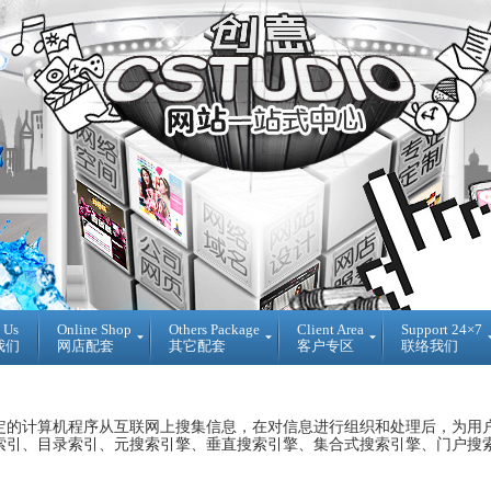
 Us
Online Shop
Others Package
Client Area
Support 24×7
我们
网店配套
其它配套
客户专区
联络我们
Ready
DIY
Reseller
Made
WebBuilder
代
开
DIY
理
定的
计算机程序
从
互联网
上搜集
信息
，在对信息进行
组织
和
处理
后，为用
源
网
销
索引
、
目录索引
、
元搜索引擎
、
垂直搜索引擎
、集合式搜索引擎、门户搜
网
站
售
店
登
Loan
入