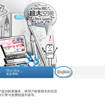
More Help
更多帮助
Contact Us
Find Us
Submit
Ticket
03-42884236
提
NO A-3-2 MERDEKA
户提供
检索
服务，将用户检索相关的信息
交
PLACE, JALAN MPL1, OFF
索引擎与免费链接列表等。
询
JALAN MERDEKA, 68000,
问
AMPANG SELANGOR,
MALAYSIA.