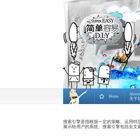
About
Home
关于
搜索
引擎
是指根据一定的
策略
、运用特
展示给用户的
系统
。搜索引擎包括
全文