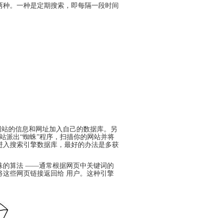
Payment
两种。一种是定期搜索，即每隔一段时间
Method
付
款
方
式
Reseller
Reg.
申
请
www.cstudio.com.my
代
理
support.cstudio@live.com.my
销
More Details...
售
Newspaper
报
网站的信息和网址加入自己的
数据库
。另
纸
站派出“蜘蛛”程序，扫描你的网站并将
刊
进入搜索引擎
登
数据库
，最好的办法是多获
网
关
网
More
的算法 ——通常根据网页中关键词的
店
于
店
更
网
托
多
这些网页链接返回给 用户。这种引擎
什
代
店
管
>>
么
购
网
是
商
店
代
品
网
购？
的
教
方