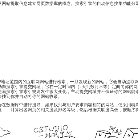
System
Custom
从网站提取信息建立网页
数据库
的概念。搜索引擎的自动
信息搜集
功能分
贷
Made
Client
款
高
Area
系
级
客
统
网
户
店
专
MLM
区
Investment
CMS
投
Web
Domain
资
其
Name
系
他
域
统
智
名
能
购
Cash
网
买
System
店
现
金
FBSTORE
网
订
系
IP地址
范围内的互联网网站进行检索，一旦发现新的网站，它会自动提取
单/
统
向搜索引擎提交网址，它在一定时间内（2天到数月不等）定向向你的网
爆
随着搜索引擎索引规则发生很大变化，主动提交网址并不保证你的网站能
单
Penny
系
会找到你并自动将你的
网站收录
。
Auction
统
拍
会在数据库中进行搜寻，如果找到与用户要求内容相符的网站，便采用特殊
卖
Decoration
量——计算出各网页的相关度及排名等级，然后根据关联度高低，按顺序将
网
模
站
板
美
Procurement
化
专
设
业
计