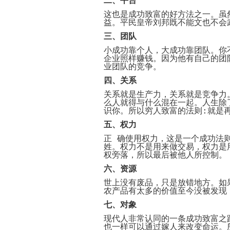
二、平台
这也是成功致富的好方法之一。虽
益。平民皇帝刘邦既不能文也不会
三、团队
小成功靠个人，大成功靠团队。你
企业照样赚钱。因为他有自己的团
业团队的竞争。
四、关系
关系就是生产力，关系就是竞争力
么人就得与什么混在一起。人生除
识你。所以穷人致富的法则
:
就是
五、权力
正 确使用权力，这是一个成功法
姓。权力不是用来做交易，权力是
权旁落，所以最后被他人所控制。
六、资源
世上没有废品，只是放错地方。如
农产品有太多的价值至今没被发现
七、对象
现代人非常认同的一条成功致富之
也一样可以通过嫁人来改变命运。