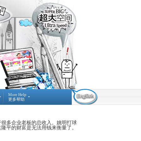
More Help
更多帮助
Contact Us
Find Us
Submit
Ticket
03-42884236
提
NO A-3-2 MERDEKA
于很多企业老板的总收入。姚明打球
交
PLACE, JALAN MPL1, OFF
袁隆平的财富是无法用钱来衡量了。
询
JALAN MERDEKA, 68000,
问
AMPANG SELANGOR,
MALAYSIA.