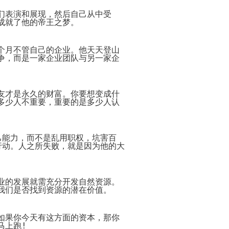
Payment
Method
们表演和展现，然后自己从中受
付
成就了他的帝王之梦。
款
方
式
个月不管自己的企业。他天天登山
Reseller
争，而是一家企业团队与另一家企
Reg.
申
请
www.cstudio.com.my
代
理
support.cstudio@live.com.my
友才是永久的财富。你要想变成什
销
多少人不重要，重要的是多少人认
More Details...
售
Newspaper
报
己能力，而不是乱用职权，坑害百
纸
刊
行动。人之所失败，就是因为他的大
登
网
关
网
More
店
于
店
更
业的发展就需充分开发自然资源。
网
托
多
什
代
我们是否找到资源的潜在价值。
店
管
>>
么
购
网
是
商
店
代
品
如果你今天有这方面的资本，那你
网
购？
的
马上跑
!
教
方