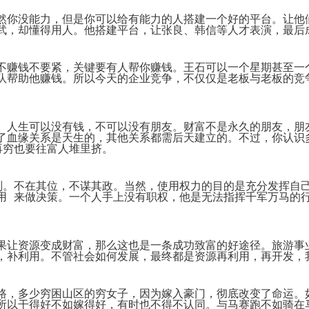
System
Custom
贷
Made
Client
然你没能力，但是你可以给有能力的人搭建一个好的平台。让他
款
高
Area
武，却懂得用人。他搭建平台，让张良、韩信等人才表演，最后
系
级
客
统
网
户
店
专
MLM
区
不赚钱不要紧，关键要有人帮你赚钱。王石可以一个星期甚至一
Investment
CMS
队帮助他赚钱。所以今天的企业竞争，不仅仅是老板与老板的竞
投
Web
Domain
资
其
Name
系
他
域
统
智
名
能
购
。人生可以没有钱，不可以没有朋友。财富不是永久的朋友，朋
Cash
网
买
了血缘关系是天生的，其他关系都需后天建立的。不过，你认识
System
店
再穷也要往富人堆里挤。
现
金
FBSTORE
网
订
系
则。不在其位，不谋其政。当然，使用权力的目的是充分发挥自
单/
统
爆
用 来做决策。一个人手上没有职权，他是无法指挥千军万马的
单
Penny
系
Auction
统
拍
卖
果让资源变成财富，那么这也是一条成功致富的好途径。旅游事
Decoration
网
，补利用。不管社会如何发展，最终都是资源再利用，再开发，
模
站
板
美
Procurement
化
路，多少穷困山区的穷女子，因为嫁入豪门，彻底改变了命运。
专
设
业
所以干得好不如嫁得好，有时也不得不认同。与马赛跑不如骑在
计