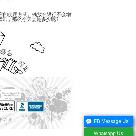
什
电
你
式
么
子
怎
须
是
商
样
注
它的使用方式。钱放在银行不会增
电
务
免
意
腾讯，那么今天会是多少呢
?
子
功
费
的
商
能
开
事
务？
网
项
电
店
子
开
九
代
商
店
步
做
购
务
秘
骤
网
主
特
籍
建
店
要
征
设
页
的
模
网
网
网
面
三
电
板
店
店
站
需
种
子
装
装
要
形
经
100
商
开
修
修
具
式
典
句
务
网
10
备
条
名
关
勇
店
要
为
代
的
状
言
于
敢
需
点
什
购
要
背
谦
还
注
么
好
素
网
景
虚
是
意
选
处
店
的
务
的
如
网
择
橙
装
名
代
实
陷
何
店
代
色
修
言
购
阱
成
必
购？
模
电
3
警
流
为
做
板
子
开
如
大
句
程
如
04-U).
一
的
FB Message Us
商
网
何
忌
何
个
8
红
100
什
务
店
描
生
成
件
色
网
句
么
的
的
述
Whatsapp Us
成
功
事