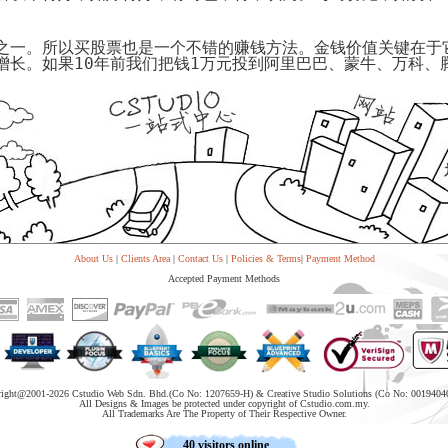
代
购
系
之一。所以买股票也是一个不错的赚钱方法。金钱价值关键在于
统
增长。如果
10
年前我们把钱
1
万元投到阿里巴巴、蒙牛、万科、
Static
Webpage
网
页
设
计
About Us
|
Clients Area
|
Contact Us
|
Policies & Terms
|
Payment Method
Accepted Payment Methods
right@2001-
2026 Cstudio Web Sdn. Bhd.(Co No: 1207659-H) & Creative Studio Solutions (Co No: 0019404
All Designs & Images be protected under copyright of Cstudio.com.my.
All Trademarks Are The Property of Their Respective Owner.
40 visitors online