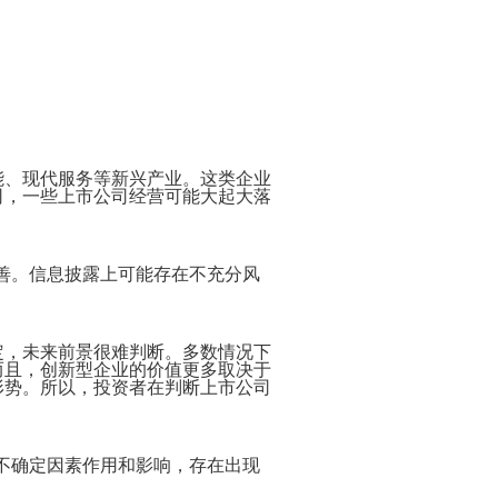
Payment
Method
付
款
方
式
Reseller
Reg.
申
请
能、现代服务等新兴产业。这类企业
www.cstudio.com.my
代
司，一些上市公司经营可能大起大落
理
support.cstudio@live.com.my
销
More Details...
售
Newspaper
善。信息披露上可能存在不充分风
报
纸
刊
登
定，未来前景很难判断。多数情况下
网
关
网
More
而且，创新型企业的价值更多取决于
店
于
店
更
形势。所以，投资者在判断上市公司
网
托
多
什
代
店
管
>>
么
购
网
是
商
店
代
品
不确定因素作用和影响，存在出现
网
购？
的
教
方