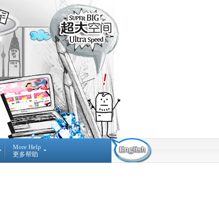
More Help
更多帮助
Contact Us
Find Us
Submit
Ticket
03-42884236
提
NO A-3-2 MERDEKA
交
PLACE, JALAN MPL1, OFF
询
JALAN MERDEKA, 68000,
问
AMPANG SELANGOR,
MALAYSIA.