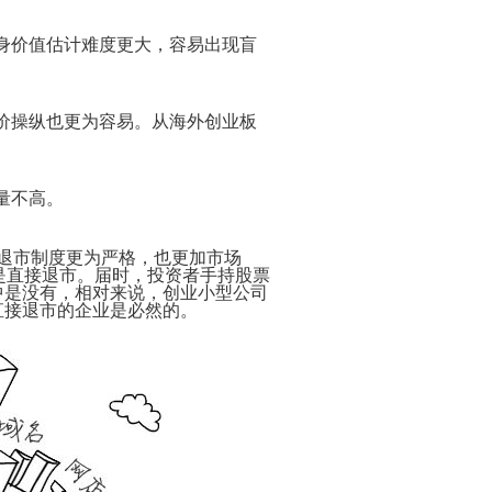
什
电
你
式
么
子
怎
须
身价值估计难度更大，容易出现盲
是
商
样
注
电
务
免
意
子
功
费
的
商
能
开
事
务？
网
项
价操纵也更为容易。从海外创业板
电
店
子
开
九
代
商
店
步
做
购
务
秘
骤
网
主
特
籍
建
店
要
量不高。
征
设
页
的
模
网
网
网
面
三
电
板
店
店
站
需
种
子
装
装
退市制度更为严格，也更加市场
要
形
经
100
商
开
修
修
是直接退市。届时，投资者手持股票
具
式
典
句
务
网
10
备
中是没有，相对来说，创业小型公司
条
名
关
勇
店
要
为
代
的
直接退市的企业是必然的。
状
言
于
敢
需
点
什
购
要
背
谦
还
注
么
好
素
网
景
虚
是
意
选
处
店
的
务
的
如
网
择
橙
装
名
代
实
陷
何
店
代
色
修
言
购
阱
成
必
购？
模
电
3
警
流
为
做
板
子
开
如
大
句
程
如
一
的
商
网
何
忌
何
个
8
红
100
什
务
店
描
生
成
件
色
网
句
么
的
的
述
成
功
事