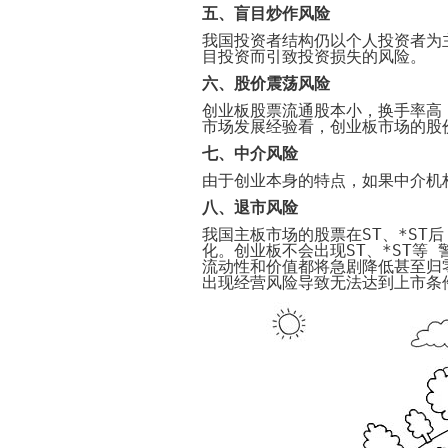
五
、
盲目炒作风险
我国投资者结构仍以个人投资者为
目投资而引致投资损失的风险。
六
、
股价震荡风险
创业板股票流通股本小，换手率高
市场发展经验看，创业板市场的股
七
、
中介风险
由于创业本身的特点，如果中介机
八
、
退市风险
我国主板市场的股票在
ST
、
*ST
后
化。创业板不会出现
ST
、
*ST
等 
流动性和价值都将急剧降低甚至归
出现经营风险导致无法达到上市条