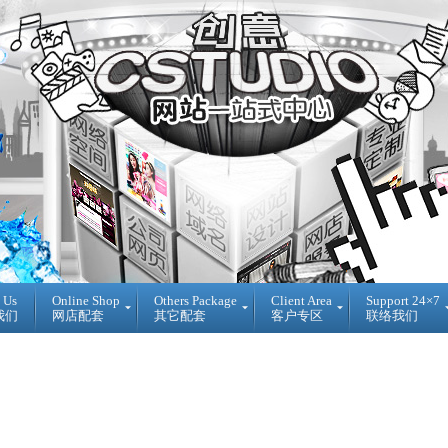
 Us
Online Shop
Others Package
Client Area
Support 24×7
我们
网店配套
其它配套
客户专区
联络我们
Ready
DIY
Reseller
Made
WebBuilder
代
开
DIY
理
源
网
销
网
站
售
店
登
Loan
入