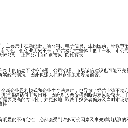
System
Custom
贷
Made
Client
款
高
Area
系
级
客
统
网
户
店
专
MLM
区
Investment
CMS
投
Web
Domain
资
其
Name
系
他
域
看，主要集中在新能源、新材料、电子信息、生物医药、环保节
统
智
名
 新特色，但创业历史不长，经营稳定性整体上低于主板上市公
能
购
Cash
大幅波动，上市公司面临退市风 险比较大。
网
买
System
店
现
金
FBSTORE
在突出的信息不对称问题，公司治理、市场诚信建设也可能不完
网
订
真实经营情况，因此也难以把握企业未来发展前景。
系
单/
统
爆
单
Penny
系
了全新企业盈利模式和企业生存法则时，也导致了经营业绩不稳
Auction
统
 进行准确估值非常困难，因此对股票价格判断误差风险较大。
拍
断需要更高的专业性，并更多地 取决于投资者偏好及当时市场
卖
Decoration
目性。
网
模
站
板
美
Procurement
化
有明显的不确定性，必然会受到许多可变因素及事先难以估测的
专
设
业
计