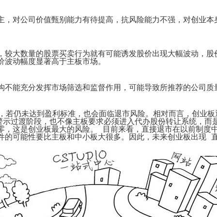
代
购
系
主，对公司价值甄别能力有待提高，抗风险能力不强，对创业本
统
Static
Webpage
网
，较大数量的股票买卖行为就有可能诱发股价出现大幅波动，股
页
价波动幅度显著高于主板市场。
设
计
构不能充分发挥市场筛选和监督作用，可能导致所推荐的公司质
，若仍未达到盈利标准，也会面临退市风险。相对而言，创业板
警示过渡阶段，也不像主板要求必须进入代办股份转让系统，而
零，这是创业板最大的风险。 目前来看，直接退市在以前制度
件的可能性要比主板和中小板大很多。因此，未来创业板出现 