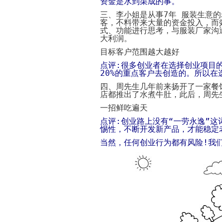
资金是水到渠成的事。
三、李小姐是从事
7
年 服装生意
客，不料带来大量的资金投入，而
式、功能进行思考，与服装厂家沟
大利润。
目标客户范围越大越好
点评
:
很多创业者在选择创业项目
20%
的重点客户去创造的。所以在
四、周先生几年前来扬开了一家餐
店都推出了水煮牛肚，此后，周先
一招鲜吃遍天
点评
:
创业路上没有“一劳永逸”
惕性，不断开发新产品，才能稳定
当然，任何创业行为都有风险
!
我