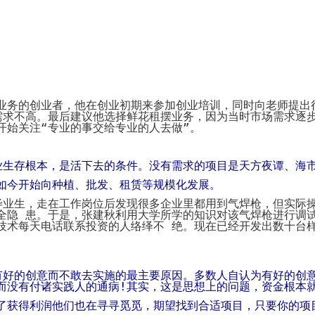
System
Custom
贷
Made
Client
款
高
Area
系
级
客
统
网
户
店
专
MLM
区
Investment
CMS
投
Web
Domain
资
其
Name
业务的创业者，他在创业初期来参加创业培训，同时向老师提出
系
他
域
统
需求不高。最后建议他选择鲜花租摆业务，因为当时市场需求逐
智
名
开始关注“专业的事交给专业的人去做”。
能
购
Cash
网
买
System
店
现
业生存根本，是活下去的条件。没有需求的项目是天方夜谭、海
金
FBSTORE
网
订
如今开始向种植、批发、租赁等规模化发展。
系
单/
统
爆
毕业生，走在工作岗位后发现很多企业里都用到气焊枪，但实际
单
全隐 患。于是，张建秋利用大学所学的知识对该气焊枪进行调
Penny
系
技术每天电话联系投资的人络绎不 绝。现在已经开发出数十台
Auction
统
拍
卖
Decoration
网
模
站
板
有好的创意而不敢去实施的最主要原因。多数人自认为有好的创
美
而没有付诸实践人的通病
!
其实，这是思想上的问题，资金根本
Procurement
化
专
设
了获得利润他们也在寻寻觅觅，期望找到合适项目，只要你的项
业
计