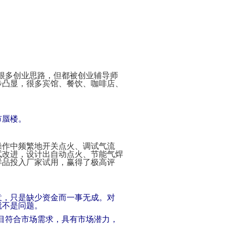
Payment
Method
付
款
方
式
Reseller
Reg.
申
很多创业思路，但都被创业辅导师
请
步凸显，很多宾馆、餐饮、咖啡店、
www.cstudio.com.my
代
理
support.cstudio@live.com.my
销
More Details...
售
市蜃楼。
Newspaper
报
纸
刊
操作中频繁地开关点火、调试气流
登
试改进，设计出自动点火、节能气焊
样品投入厂家试用，赢得了极高评
网
关
网
More
店
于
店
更
网
托
多
什
代
店
管
>>
么
购
意，只是缺少资金而一事无成。对
网
是
商
就不是问题。
店
代
品
网
购？
的
目符合市场需求，具有市场潜力，
教
方