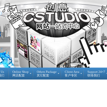
 Us
Online Shop
Others Package
Client Area
Support 24×7
我们
网店配套
其它配套
客户专区
联络我们
Ready
DIY
Reseller
Made
WebBuilder
代
开
DIY
理
源
网
销
网
站
售
店
登
Loan
入