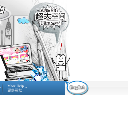
More Help
更多帮助
Contact Us
Find Us
Submit
Ticket
03-42884236
提
NO A-3-2 MERDEKA
交
PLACE, JALAN MPL1, OFF
询
JALAN MERDEKA, 68000,
问
AMPANG SELANGOR,
MALAYSIA.