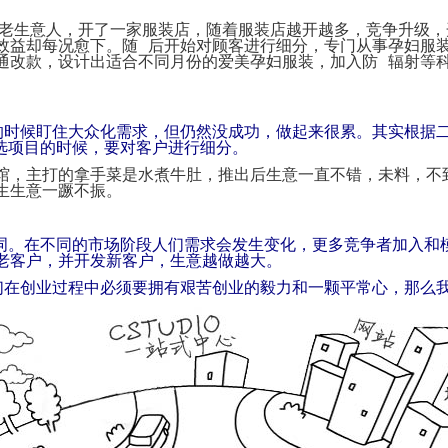
代
购
的老生意人，开了一家服装店，随着服装店越开越多，竞争升级，
系
效益却每况愈下。随 后开始对顾客进行细分，专门从事孕妇服
统
通改款，设计出适合不同月份的爱美孕妇服装，加入防 辐射等
Static
Webpage
网
页
的时候盯住大众化需求，但仍然没成功，做起来很累。其实根据
设
选项目的时候，要对客户进行细分。
计
馆，主打的拿手菜是水煮牛肚，推出后生意一直不错，未料，不
生生意一蹶不振。
这词。在不同的市场阶段人们需求会发生变化，更多竞争者加入和
老客户，并开发新客户，生意越做越大。
们在创业过程中必须要拥有艰苦创业的毅力和一颗平常心，那么