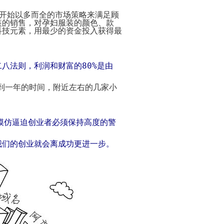
什
电
你
式
么
子
怎
须
开始以多而全的市场策略来满足顾
是
商
样
注
装的销售，对孕妇服装的颜色、款
电
务
免
意
科技元素，用最少的资金投入获得最
子
功
费
的
商
能
开
事
务？
网
项
电
店
子
开
九
代
二八法则，利润和财富的
80%
是由
商
店
步
做
购
务
秘
骤
网
主
特
籍
建
到一年的时间，附近左右的几家小
店
要
征
设
页
的
模
网
网
网
面
三
电
板
店
店
站
需
种
子
装
装
要
形
模仿逼迫创业者必须保持高度的警
经
100
商
开
修
修
具
式
典
句
务
网
10
备
条
名
关
勇
店
要
为
代
的
我们的创业就会离成功更进一步。
状
言
于
敢
需
点
什
购
要
背
谦
还
注
么
好
素
网
景
虚
是
意
选
处
店
的
务
的
如
网
择
橙
装
名
代
实
陷
何
店
代
色
修
言
购
阱
成
必
购？
模
电
3
警
流
为
做
板
子
开
如
大
句
程
如
一
的
商
网
何
忌
何
个
8
红
100
什
务
店
描
生
成
件
色
网
句
么
的
的
述
成
功
事