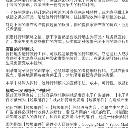
在策划网络行销策略时，创业家必须对其电子商务所售卖的商品丶或
System
Custom
贷
手等等的资讯，以策划出一份有竞争力的行销计划。
Made
款
高
一个好的网络行销计划必须可以为其商品创造独特性，或为商品批上
系
级
戒指之类的商品，透过这种行销策略，往往都能收到非常明显的效益
统
网
店
针对不同的潜在客户提供超值的服务，例如提供家居布置的建议丶照
MLM
乐意消费。
Investment
CMS
投
Web
拟定好行销策略之後，接下来当然是要以行动去为商品丶服务做宣传
资
其
而，本章里更将这些推广的方式，归类成两种效果完全不同的网路行销
系
他
统
智
盲目的行销模式
能
盲目地去进行宣传工作，可以说是最普遍的行销模式。它总是让人感
Cash
网
宣傳並不能為商品或服務帶來實際的效益。因此，在還未制訂好行銷
System
店
现
生意更講究成本控制。
金
FBSTORE
剛踏進電子商務的創業家，必須非常謹慎的看待網絡行銷。尤其在衡
网
订
觀念，妥善地運用各種宣傳工具，才能吸引目標客戶群的青采。
系
单/
统
爆
本章中将深入探讨，这种行销模式的宣傳手法、成本、可行性、以及
单
Penny
系
模式一∶发送电子广告邮件
Auction
统
通过互联网宣传，比较容易联想到的就是发送电子广告邮件。【电子
拍
件才被列为【垃圾邮件】? 以及如何避免发送【垃圾邮件】而造成严
卖
Decoration
网
模
如何判别【垃圾邮件】? 【垃圾邮件】并非没有内容，而是当中的内
站
板
广告邮件必须针对收件人的所好，发 送有用的丶相关的资讯，才能
美
法知道收信人的喜好了。所以即使发送几十封邮 件，还是一样会落得
Procurement
化
专
设
因为删除【垃圾邮件】是件令人厌烦的事，Google gMail 丶Yahoo Mai
业
计