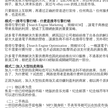
这种买卖双方都得益的方式，突显了【因为有需求，所以有供应】的
例子。最为人津津乐道的，莫过与 eBay.com 的线上拍卖市场。
只要能挂上互联网，再通过正确的管道进行宣传，任何商品丶任何服
务，也是枉然。
模式一∶搜寻引擎行销 – 什麽是搜寻引擎行销
搜尋引擎行銷【Search Engine Marketing ，簡稱SEM
帶來長期的利潤，變成了互聯網創業的重要策略。
諸多電子商務解決方案供應商、網頁設計公司都紛紛推了出各自的解
卻大大超過電子商務的營收，讓廣告商不得不在搜尋引擎裡，另外尋
搜尋引擎優化【Search Engine Optimization，簡稱S
它不需要付費刊登，当然 也不必因欺詐點擊而必須支付更高的廣告費
許多電子商務解決方案供應商也因此紛紛推出SEO服務，不過基於市
新員工時，都把是否具備SEO經驗當成關鍵問題的一部分。
模式二∶加入大型拍卖商场
加入一些大型的拍卖网站也可以为商品的销售达到不错的效果。当然
合了。为什麽呢 ？试想想，网路使用者是抱着什麽样目的到访拍卖
正因为如此，加入大型拍卖商场又成功赚到盈利的商家，都以两个原则
（一）物以希为贵
售卖一些已经绝版的书籍丶绝版的音乐光碟丶纪念邮票丶纪念钱币等
可以进行拍卖的价值。
（二）二手商品
一些旧的商品如手提电脑丶 MP3 随身听丶手表等等都可以在拍卖