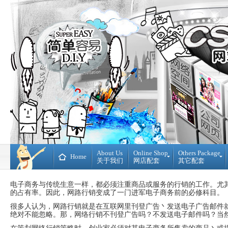
About Us
Online Shop
Others Package
Home
关于我们
网店配套
其它配套
Ready
DIY
Made
WebBuilder
电子商务与传统生意一样，都必须注重商品或服务的行销的工作。尤
开
DIY
的占有率。因此，网路行销变成了一门进军电子商务前的必修科目。
源
网
很多人认为，网路行销就是在互联网里刊登广告丶发送电子广告邮件
网
站
绝对不能忽略。那，网络行销不刊登广告吗？不发送电子邮件吗？当
店
Loan