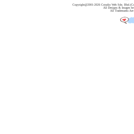
Copyright@2001-
2026 Cstudio Web Sdn. Bhd.(Co
All Designs & Images be 
All Trademarks Are 