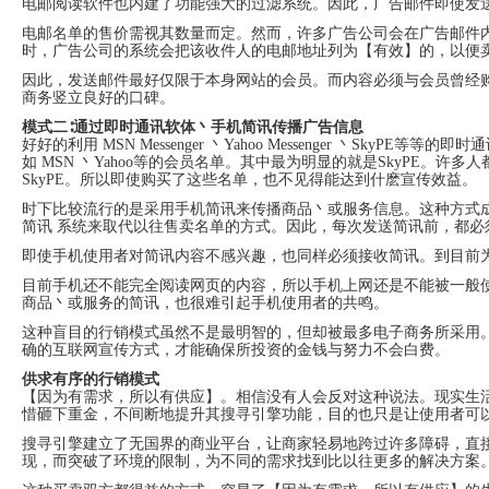
电邮阅读软件也内建了功能强大的过滤系统。因此，广告邮件即使发
代
购
电邮名单的售价需视其数量而定。然而，许多广告公司会在广告邮件
系
时，广告公司的系统会把该收件人的电邮地址列为【有效】的，以便
统
因此，发送邮件最好仅限于本身网站的会员。而内容必须与会员曾经
Static
商务竖立良好的口碑。
Webpage
网
模式二∶通过即时通讯软体丶手机简讯传播广告信息
页
好好的利用 MSN Messenger 丶Yahoo Messenger 丶S
设
如 MSN 丶Yahoo等的会员名单。其中最为明显的就是SkyPE。许
计
SkyPE。所以即使购买了这些名单，也不见得能达到什麽宣传效益。
时下比较流行的是采用手机简讯来传播商品丶或服务信息。这种方式
简讯 系统来取代以往售卖名单的方式。因此，每次发送简讯前，都
即使手机使用者对简讯内容不感兴趣，也同样必须接收简讯。到目前
目前手机还不能完全阅读网页的内容，所以手机上网还是不能被一般
商品丶或服务的简讯，也很难引起手机使用者的共鸣。
这种盲目的行销模式虽然不是最明智的，但却被最多电子商务所采用
确的互联网宣传方式，才能确保所投资的金钱与努力不会白费。
供求有序的行销模式
【因为有需求，所以有供应】。相信没有人会反对这种说法。现实生活中如
惜砸下重金，不间断地提升其搜寻引擎功能，目的也只是让使用者可
搜寻引擎建立了无国界的商业平台，让商家轻易地跨过许多障碍，直
现，而突破了环境的限制，为不同的需求找到比以往更多的解决方案