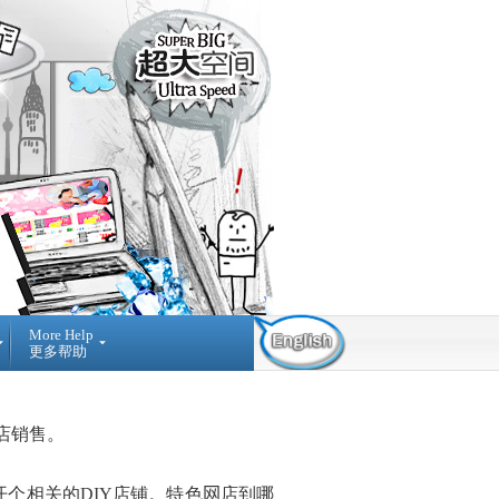
More Help
更多帮助
Contact Us
Find Us
Submit
Ticket
03-42884236
提
NO A-3-2 MERDEKA
店销售。
交
PLACE, JALAN MPL1, OFF
询
JALAN MERDEKA, 68000,
问
AMPANG SELANGOR,
MALAYSIA.
开个相关的
DIY
店铺。特色
网
店到哪