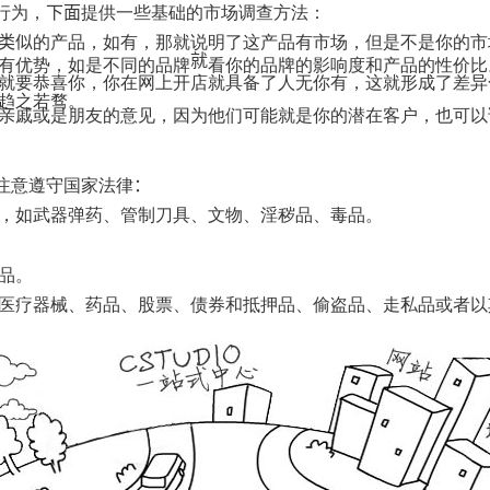
代
行为，
下面
提供一些基础的市场调查方法：
购
系
类似
的产品，如有，那就说明了这产品有市场，但是不是你的市
统
就
有优势，如是不同的品牌
看你的品牌的影响度和产品的性价比
就要恭喜你，你在网上开店就具备了人无你有，这就形成了差异
Static
趋之若骛。
Webpage
亲戚或是朋友的意见，因为他们可能就是你的潜在客户，也可以
网
页
设
计
注意遵守国家法律
：
，如武器弹药、管制刀具、文物、淫秽品、毒品。
品。
医疗器械、药品、股票、债券和抵押品、偷盗品、走私品或者以