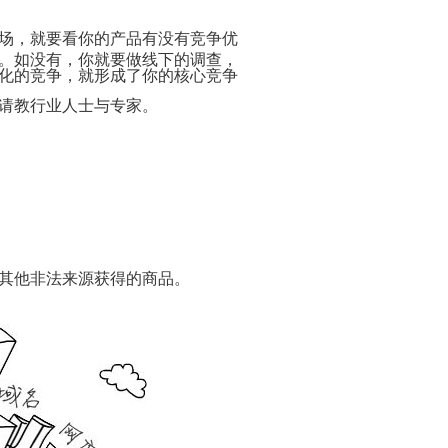
什
电
你
式
么
子
怎
须
场，就要看你的产品有没有竞争优
是
商
样
注
电
务
免
意
。如没有，你就要做线下的调查，
子
功
费
的
化的竞争，就形成了你的核心竞争
商
能
开
事
务？
网
项
请教行业人士与专家。
电
店
子
开
九
代
商
店
步
做
购
务
秘
骤
网
主
特
籍
建
店
要
征
设
页
的
模
网
网
网
面
三
电
板
店
店
站
需
种
子
装
装
要
形
经
100
商
开
修
修
具
式
典
句
务
网
10
备
条
名
关
勇
店
要
为
代
其他非法来源获得的商品。
的
状
言
于
敢
需
点
什
购
要
背
谦
还
注
么
好
素
网
景
虚
是
意
选
处
店
的
务
的
如
网
择
橙
装
名
代
实
陷
何
店
代
色
修
言
购
阱
成
必
购？
模
电
3
警
流
为
做
板
子
开
如
大
句
程
如
一
的
商
网
何
忌
何
个
8
红
100
什
务
店
描
生
成
件
色
网
句
么
的
的
述
成
功
事