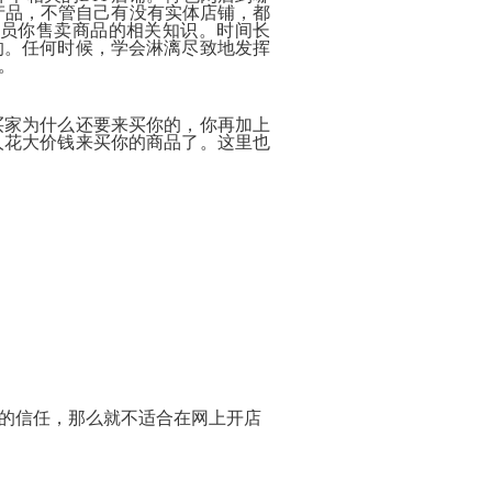
Payment
产品，不管自己有没有实体店铺，都
Method
员你售卖商品的相关知识。时间长
付
的。任何时候，学会淋漓尽致地发挥
款
。
方
式
Reseller
买家为什么还要来买你的，你再加上
Reg.
人花大价钱来买你的商品了。这里也
申
请
www.cstudio.com.my
代
理
support.cstudio@live.com.my
销
More Details...
售
Newspaper
报
纸
刊
登
网
关
网
More
店
于
店
更
网
托
多
什
代
店
管
>>
的信任，那么就不适合在网上开店
么
购
网
是
商
店
代
品
网
购？
的
教
方