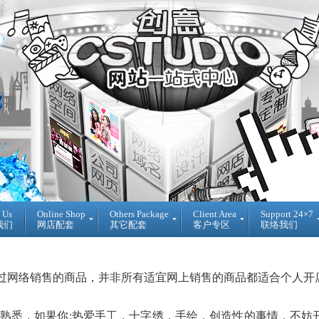
 Us
Online Shop
Others Package
Client Area
Support 24×7
我们
网店配套
其它配套
客户专区
联络我们
Ready
DIY
Reseller
Made
WebBuilder
代
开
DIY
理
过网络销售的商品，并非所有适宜网上销售的商品都适合个人开
源
网
销
网
站
售
店
登
Loan
入
熟悉，如果你
:
热爱手工，十字绣，手绘，创造性的事情，不妨