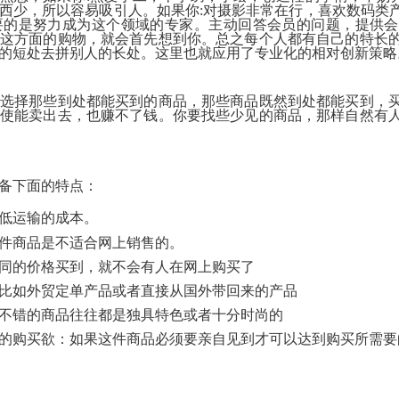
System
Custom
西少，所以容易吸引人。如果你
:
对摄影非常在行，喜欢数码类
贷
Made
Client
要的是努力成为这个领域的专家。主动回答会员的问题，提供会
款
高
Area
这方面的购物，就会首先想到你。总之每个人都有自己的特长
系
级
客
的短处去拼别人的长处。这里也就应用了专业化的相对创新策略
统
网
户
店
专
MLM
区
Investment
CMS
选择那些到处都能买到的商品，那些商品既然到处都能买到，
投
Web
Domain
使能卖出去，也赚不了钱。你要找些少见的商品，那样自然有
资
其
Name
系
他
域
统
智
名
能
购
Cash
网
买
System
备下面的特点：
店
现
金
FBSTORE
低运输的成本。
网
订
系
单/
件商品是不适合网上销售的。
统
爆
单
同的价格买到，就不会有人在网上购买了
Penny
系
Auction
比如外贸定单产品或者直接从国外带回来的产品
统
拍
卖
不错的商品往往都是独具特色或者十分时尚的
Decoration
网
模
的购买欲：如果这件商品必须要亲自见到才可以达到购买所需要
站
板
美
Procurement
化
专
设
业
计