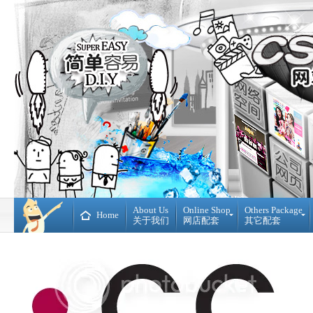
About Us
Online Shop
Others Package
Home
关于我们
网店配套
其它配套
Ready
DIY
Made
WebBuilder
开
DIY
源
网
网
站
店
Loan