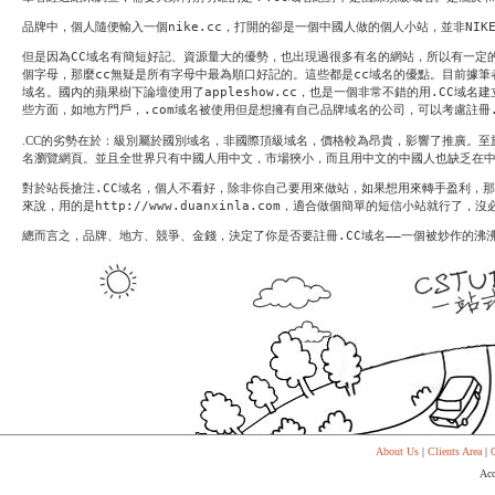
代
购
品牌中，個人隨便輸入一個
nike.cc
，打開的卻是一個中國人做的個人小站，並非
NIK
系
统
但是因為
CC
域名有簡短好記、資源量大的優勢，也出現過很多有名的網站，所以有一定
個字母，那麼
cc
無疑是所有字母中最為順口好記的。這些都是
cc
域名的優點。目前據筆
Static
域名。國內的蘋果樹下論壇使用了
appleshow.cc
，也是一個非常不錯的用
.CC
域名建
Webpage
些方面，如地方門戶，
.com
域名被使用但是想擁有自己品牌域名的公司，可以考慮註冊
网
页
.CC
的劣勢在於：級別屬於國別域名，非國際頂級域名，價格較為昂貴，影響了推廣。至
设
名瀏覽網頁。並且全世界只有中國人用中文，市場狹小，而且用中文的中國人也缺乏在
计
對於站長搶注
.CC
域名，個人不看好，除非你自己要用來做站，如果想用來轉手盈利，
來說，用的是
http://www.duanxinla.com
，適合做個簡單的短信小站就行了，沒
總而言之，品牌、地方、競爭、金錢，決定了你是否要註冊
.CC
域名——一個被炒作的沸
About Us
|
Clients Area
|
C
Acc