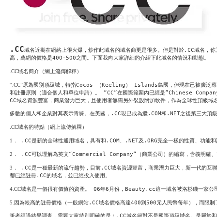
System
Custom
贷
Made
款
高
系
级
统
网
店
MLM
.CC
Investment
域名
近期
在網絡上很火爆，炒作此域名的域名商更是很多。但是對於
CMS
.CC
域名，你
投
Web
高，萬網的價格是
400-500
之間。下面我向大家詳細的介紹下此域名的情況和動態。
资
其
系
.CC
域名簡介（網上流傳解釋）
他
统
智
“.CC”
原為國別頂級域，特指
Cocos
（
Keeling
）
Islands
島國，但現在已被廣泛
能
Cash
和註冊原則（適合個人和單位申請）。 “
CC”
在國際範圍內已經是“
Chinese Compan
网
System
CC
域名資源豐富，商業潛力巨大，且使用者無需另外裝設附加軟件，作為全球性頂級域
店
现
金
多數的個人和企業對其表示青睞。在美國，
.CC
現已成為繼
.COM
和
.NET
之後第三大頂
FBSTORE
网
订
.CC
域名的特點（網上流傳解釋）
系
单/
统
爆
1
．
.CC
是新的全球性通用域名，具有和
.COM
、
.NET
及
.ORG
完全一樣的性質、功能和
单
Penny
系
2
．
.CC
可以理解為英文“
Commercial Company”
（商業公司）的縮寫，含義明確、
Auction
统
拍
3
．
.CC
是一種最新的流行趨勢，目前
.CC
域名資源豐富，商業潛力巨大，新一代的互
卖
Decoration
都已經註冊
.CC
的域名，並已經投入使用。
网
模
站
板
4.CC
域名是一個很有價值的資產。
06
年
6
月份，
Beauty.cc
這一域名被洛杉磯一家公
美
Procurement
化
5.
因為較高的註冊價格（一般網站
.CC
域名價格高達
400
到
500
元人民幣每年），而限制
专
设
业
计
筆者經過結果調查，需要大家特別明確的是：
.CC
域名絕對不是國際頂級域名。是屬於和