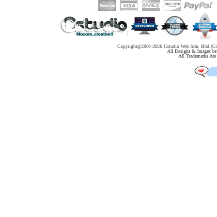
Copyright@2001-
2026 Cstudio Web Sdn. Bhd.(Co
All Designs & Images be 
All Trademarks Are 