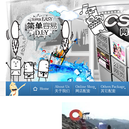
About Us
Online Shop
Others Package
Home
关于我们
网店配套
其它配套
Ready
DIY
Made
WebBuilder
开
DIY
源
网
网
站
店
Loan