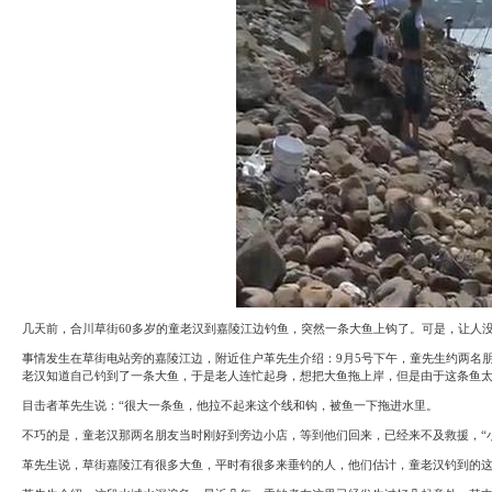
System
Custom
贷
Made
款
高
系
级
统
网
店
MLM
Investment
CMS
投
Web
资
其
系
他
统
智
能
Cash
网
System
店
现
金
FBSTORE
网
订
系
单/
统
爆
单
几天前，合川草街60多岁的童老汉到嘉陵江边钓鱼，突然一条大鱼上钩了。可是，让人
Penny
系
Auction
事情发生在草街电站旁的嘉陵江边，附近住户革先生介绍：9月5号下午，童先生约两名
统
拍
老汉知道自己钓到了一条大鱼，于是老人连忙起身，想把大鱼拖上岸，但是由于这条鱼
卖
Decoration
网
目击者革先生说：“很大一条鱼，他拉不起来这个线和钩，被鱼一下拖进水里。
模
站
板
不巧的是，童老汉那两名朋友当时刚好到旁边小店，等到他们回来，已经来不及救援，“
美
Procurement
化
专
革先生说，草街嘉陵江有很多大鱼，平时有很多来垂钓的人，他们估计，童老汉钓到的
设
业
计