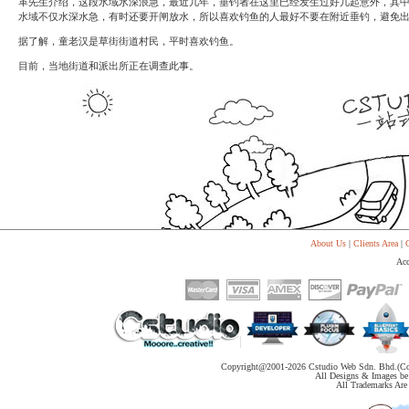
革先生介绍，这段水域水深浪急，最近几年，垂钓者在这里已经发生过好几起意外，其中去
代
水域不仅水深水急，有时还要开闸放水，所以喜欢钓鱼的人最好不要在附近垂钓，避免出现
购
系
据了解，童老汉是草街街道村民，平时喜欢钓鱼。
统
目前，当地街道和派出所正在调查此事。
Static
Webpage
网
页
设
计
About Us
|
Clients Area
|
C
Acc
Copyright@2001-
2026 Cstudio Web Sdn. Bhd.(Co
All Designs & Images be 
All Trademarks Are 