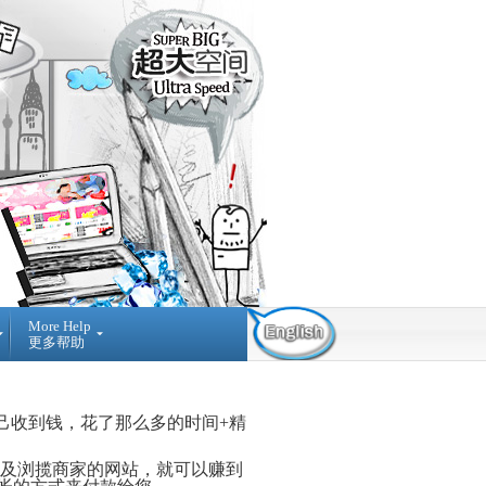
More Help
更多帮助
Contact Us
Find Us
Submit
Ticket
03-42884236
提
NO A-3-2 MERDEKA
己收到钱，花了那么多的时间+精
交
PLACE, JALAN MPL1, OFF
询
JALAN MERDEKA, 68000,
问
AMPANG SELANGOR,
及浏揽商家的网站，就可以赚到
MALAYSIA.