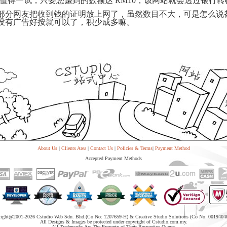
可是值得一试，只要您赚到的数额达 RM10，该网站就会透过银行
System
Custom
贷
Made
Client
部分网友把收到钱的证明放上网了，虽然数目不大，可是怎么说
款
高
Area
没有广告好按就可以了，积少成多嘛。
系
级
客
统
网
户
店
专
MLM
区
Investment
CMS
投
Web
Domain
资
其
Name
系
他
域
统
智
名
能
购
Cash
网
买
System
店
现
金
FBSTORE
网
订
系
单/
统
爆
About Us
|
Clients Area
|
Contact Us
|
Policies & Terms
|
Payment Method
单
Penny
系
Accepted Payment Methods
Auction
统
拍
卖
Decoration
网
模
站
板
美
Procurement
化
专
right@2001-
2026 Cstudio Web Sdn. Bhd.(Co No: 1207659-H) & Creative Studio Solutions (Co No: 0019404
设
业
All Designs & Images be protected under copyright of Cstudio.com.my.
计
All Trademarks Are The Property of Their Respective Owner.