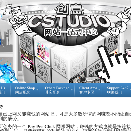
 Us
Online Shop
Others Package
Client Area
Support 24×7
我们
网店配套
其它配套
客户专区
联络我们
Ready
DIY
Reseller
ey
Made
WebBuilder
代
开
DIY
理
自己上网又能赚钱的网站吧，可是大多数所谓的网赚都不能让自
源
网
销
到的酬劳。
网
站
售
店
登
所创办的一个
Pay Per Click
网赚网站，赚钱的方式也就是按连接
Loan
入