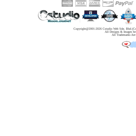
Copyright@2001-
2026 Cstudio Web Sdn. Bhd.(Co
All Designs & Images be 
All Trademarks Are 