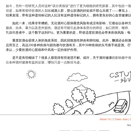
代
购
如今，另外一些研究人员对这种“误分类假设”进行了更为细致的研究探索，其中包括一
系
但是，如果将曾经饮酒的人划
出
戒酒
人群，那么饮酒的好处就不那么乐观了——事实上
统
结果发现，带有这种遗传标记的人比没有这种遗传标记的人，拥有更良好的
心血管
健康
Static
如此一来，结果非常糟糕。无论酒对心脏病罹患风险有或没有影响，它都会以各种方
Webpage
腺炎、自杀、暴力以及意外损伤。酒还有可能引起身体各部分的癌症，如口腔癌、喉癌、
网
乳腺癌
患者中，这个数字达到8%)。更为重要的是，即使适度饮酒也会带来疾病风险：每
页
设
重度
饮酒
会损害人体的免疫系统，因此招致急性肺炎和肺结核。此外，酗酒还会刺
计
总而言之，高达200多种疾病与损伤都与饮酒有关，其中30种疾病的头号推手就是酒
承认，少量饮酒对
心脏病
和中风有一定的保护作用。
是不是有些糊涂了？很多人都觉得有些迷惑不解。或许，关于酒对健康
的影响最中肯
出各种酒对健康有益的证据，哪怕只是一点蛛丝马迹。
About Us
|
Clients Area
|
C
Acc