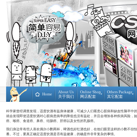
About Us
Online Shop
Others Package
Home
关于我们
网店配套
其它配套
Ready
DIY
Made
WebBuilder
科学家曾经调查发现，适度饮酒有益身体健康，可减少人们罹患心脏病和缺血性脑卒中
开
DIY
就会发现即使适度饮酒对心脏病患病率的降低也没有益处，并且会增加各种疾病风险，
源
网
癌、喉癌、食道癌、鼻癌、结肠癌、肝癌以及女性的乳腺癌。
网
站
店
我们身边常有些人喜欢偶尔小酌两杯，啤酒也好红酒也好，在他们眼里这样的小酌不但
Loan
番。不过，要真正确定适度饮酒是否有益健康，的确是件非常复杂的事情。