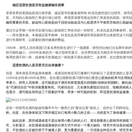
System
Custom
贷
Made
确定适度饮酒是否有益健康确非易事
款
高
享誉世界的英国临床流行病学家、循证医学的奠基者阿奇-科克伦曾经进行过研究，探究饮
系
级
统
亚，不同的心脏病死亡率进行潜心研究，希望弄清楚导致这些死亡率差异的原因。研究
网
店
确而重要的关联。缺血性心脏病是由于冠状
动脉
血流与心肌需求不平衡而导致的心肌缺
MLM
Investment
通过引证早期一些有关饮酒与低心脏病死亡率有关的一些研究，科克伦及其同事表明，
CMS
投
Web
——而非酒本身。本着循证医学精神，科克伦及其同事倡导用实验研究法来探究这个问
资
其
进行长期研究，以探索饮酒对健康的弊益。
系
他
统
1986年，研究人员对美国5万多名男性医生进行了一项调查，研究对比他们过去两年
智
的可能性越小。2000年发表的另一项大型研究显示，在对男性医生为期五年半的调查
能
Cash
网
每周饮酒不到一杯，或者每天饮酒超过一杯的更不易生病死亡。这表明，在过度饮酒与饮
System
店
现
适度饮酒的人是否更关注自身健康？
金
FBSTORE
但是，酒本身是否有益身体健康，或者说饮食是其它健康行为的标记？适度饮酒的人是否
网
订
系
32000名女性和18000名男性，旨在通过观察饮酒习惯对他们罹患
心脏病
的机率与生理机
单/
统
率更小。研究人员猜测，这可能是由于酒对高密度脂蛋白胆固醇(俗称好胆固醇)、糖化血
爆
在“代谢
综合症
”中扮演着重要角色。代谢综合症，又名胰岛素抵抗综合症，指糖尿病病
单
Penny
系
也显示，酒可能会有利这三个因素的平衡，带来一种可能的机制，即适度饮酒有益健康
Auction
统
拍
卖
Decoration
网
还有一些研究在酒对缺血性脑卒中与一般死亡的“最佳位置”效应上，也作出了同样结论
模
站
称。但是，在你身体状况下降并规定自己每周小酌几杯之前——当然是为了身体健康—
板
美
Procurement
如此说来，那些戒酒者是不是比每周小酌几杯的人们，更容易罹患
心脏病
等
疾病
呢
化
专
究，分析显示，在饮酒者或戒酒者的分类方式中存在一个重大缺陷：研究中所涉及的戒
设
业
言，不
饮酒
的人应被归类于不健康人群。更为重要的是，一旦排除这种误分类，研究并
计