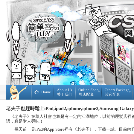
About Us
Online Shop
Others Package
Home
关于我们
网店配套
其它配套
Ready
DIY
老夫子也趕時髦上iPad,ipad2,iphone,iphone2,Sumsung Galax
Made
WebBuilder
开
DIY
《老夫子》在華人社會也算是有一定的江湖地位，以前的理髮店裡都
源
网
語，真是耐人尋味！
网
站
店
幾天前，見iPad的App Store裡有《老夫子》，下載一試。目前
Loan