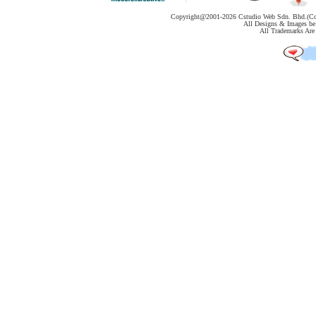
代
购
Copyright@2001-
2026 Cstudio Web Sdn. Bhd.(Co
All Designs & Images be 
系
All Trademarks Are 
统
Static
Webpage
网
页
设
计