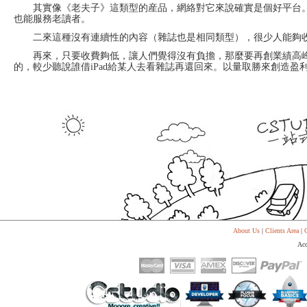
System
Custom
其實像《老夫子》這類型的産品，網絡對它來說確實是個好平台。
贷
Made
也能服務老讀者。
款
高
系
级
二來這種沒有連續性的內容（雜誌也是相同類型），很少人能夠收
统
网
店
再來，只要收費夠低，讓人們覺得沒有負擔，那麼要再創業績高峰是
MLM
的，較少聽說誰借iPad給某人去看雜誌再還回來。以量取勝來創造盈
Investment
CMS
投
Web
资
其
系
他
统
智
能
Cash
网
System
店
现
金
FBSTORE
网
订
系
单/
统
爆
单
Penny
系
Auction
统
拍
About Us
|
Clients Area
|
C
卖
Decoration
Acc
网
模
站
板
美
Procurement
化
专
设
业
计