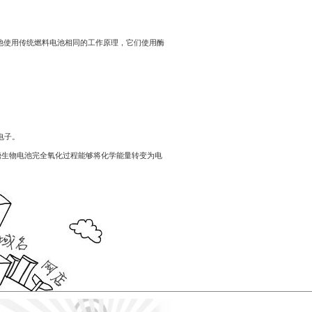
Payment
Method
付
款
方
池使用传统燃料电池相同的工作原理，它们使用酶
式
Reseller
Reg.
申
请
www.cstudio.com.my
代
理
support.cstudio@live.com.my
销
电子。
More Details...
售
次证实糖生物电池完全氧化过程能够将化学能量转变为电
Newspaper
报
纸
刊
登
网
关
网
More
店
于
店
更
网
托
多
什
代
店
管
>>
么
购
网
是
商
店
代
品
网
购？
的
教
方