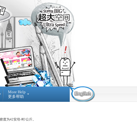
More Help
更多帮助
Contact Us
Find Us
Submit
Ticket
03-42884236
提
NO A-3-2 MERDEKA
度为42安培-时/公斤。
交
PLACE, JALAN MPL1, OFF
询
JALAN MERDEKA, 68000,
问
AMPANG SELANGOR,
MALAYSIA.