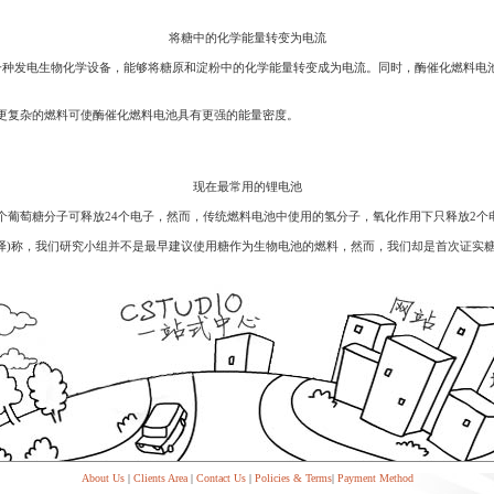
System
Custom
贷
Made
Client
款
高
Area
将糖中的化学能量转变为电流
系
级
客
统
网
户
一种发电生物化学设备，能够将糖原和淀粉中的化学能量转变成为电流。同时，酶催化燃料电
店
专
MLM
区
Investment
CMS
更复杂的燃料可使酶催化燃料电池具有更强的能量密度。
投
Web
Domain
资
其
Name
系
他
域
统
智
名
现在最常用的锂电池
能
购
Cash
网
买
萄糖分子可释放24个电子，然而，传统燃料电池中使用的氢分子，氧化作用下只释放2个
System
店
现
资深科学家朱智光(音译)称，我们研究小组并不是最早建议使用糖作为生物电池的燃料，然而，我们却是首
金
FBSTORE
网
订
系
单/
统
爆
单
Penny
系
Auction
统
拍
卖
Decoration
网
模
站
板
美
Procurement
化
专
设
About Us
|
Clients Area
|
Contact Us
|
Policies & Terms
|
Payment Method
业
计