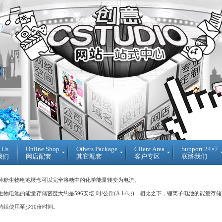
 Us
Online Shop
Others Package
Client Area
Support 24×7
我们
网店配套
其它配套
客户专区
联络我们
Ready
DIY
Reseller
Made
WebBuilder
代
种糖生物电池概念可以完全将糖中的化学能量转变为电流。
开
DIY
理
池的能量存储密度大约是596安培-时/公斤(A-h/kg)，相比之下，锂离子电池的能量存储密
源
网
销
网
站
售
持续使用至少10倍时间。
店
登
Loan
入