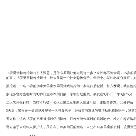
System
Custom
贷
Made
款
高
系
级
统
网
店
MLM
Investment
CMS
投
Web
资
其
系
他
统
智
能
Cash
网
System
店
现
金
FBSTORE
15岁男童持枪抢银行引人深思，是什么原因让他走到这一步？家长都不管管吗？15岁
网
订
的事，15岁男童持枪抢银行，长大又是一个社会
恐怖
分子。年级小小就如此丧心病狂，
系
单/
统
爆
据报道，一名15岁的加拿大男童伙同同伴武装抢劫一家银行后被捕，警方
发现
，就在他
单
Penny
多伦多警方当地时间9月9日宣布本周日的一宗银行劫匪案。事发在9月5日下午3点25
系
Auction
统
拍
二人离开银行时，当时恰巧被一名休班警员
发现
两人形迹可疑，遂报告警方。85分钟后
卖
Decoration
3天后，警方在一处剧场发现另一名可疑男子，经核实与逃逸的银行劫匪相貌吻合，遂将
网
模
站
板
警方称，这名15岁的男童被捕时仍旧持枪，且枪支与作案时的武器吻合。检方在起诉这
美
Procurement
化
警方鉴于未成年人保护法，只公布了19岁劫匪的姓名，未公布15岁男童的资料，该男童
专
设
业
计