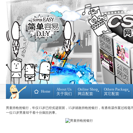
About Us
Online Shop
Others Package
Home
关于我们
网店配套
其它配套
Ready
DIY
Made
WebBuilder
男童持枪抢银行，年仅15岁已经劣迹斑斑，15岁就敢持枪抢银行，有勇有谋作案过程毫
开
DIY
一位15岁男童却干着十分疯狂的事。
源
网
网
站
店
Loan