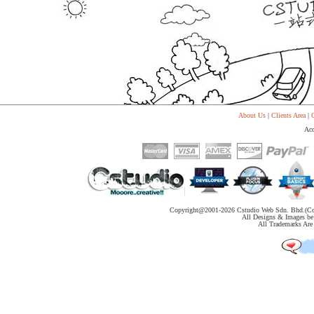
代
购
系
统
Static
Webpage
网
页
设
计
About Us
|
Clients Area
|
C
Acc
Copyright@2001-
2026 Cstudio Web Sdn. Bhd.(Co
All Designs & Images be 
All Trademarks Are 