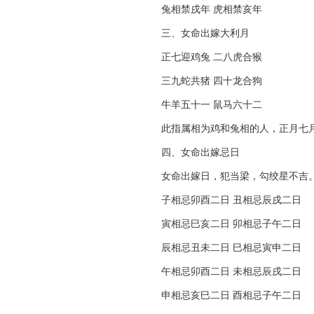
兔相禁戌年 虎相禁亥年
三、女命出嫁大利月
正七迎鸡兔 二八虎合猴
三九蛇共猪 四十龙合狗
牛羊五十一 鼠马六十二
此指属相为鸡和兔相的人，正月七月
四、女命出嫁忌日
女命出嫁日，犯当梁，勾绞星不吉。
子相忌卯酉二日 丑相忌辰戌二日
寅相忌巳亥二日 卯相忌子午二日
辰相忌丑未二日 巳相忌寅申二日
午相忌卯酉二日 未相忌辰戌二日
申相忌亥巳二日 酉相忌子午二日