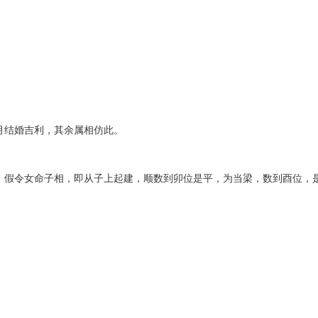
代
购
系
统
Static
Webpage
网
页
设
计
结婚吉利，其余属相仿此。
假令女命子相，即从子上起建，顺数到卯位是平，为当梁，数到酉位，