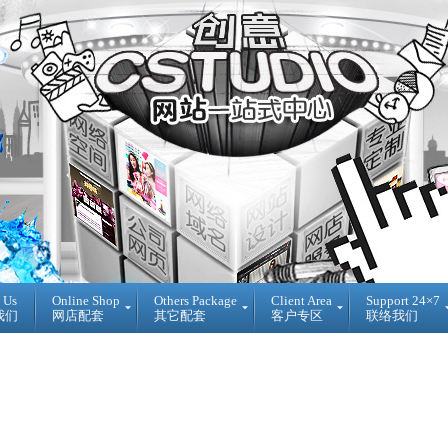
 Us
Online Shop
Others Package
Client Area
Support 24×7
我们
网店配套
其它配套
客户专区
联络我们
Ready
DIY
Reseller
Made
WebBuilder
代
开
DIY
理
源
网
销
网
站
售
店
登
Loan
入