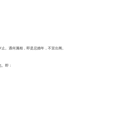
System
Custom
贷
Made
Client
款
高
Area
系
级
客
统
网
户
店
专
MLM
区
Investment
CMS
投
Web
Domain
资
其
Name
系
他
域
统
智
名
能
购
止。遇何属相，即是忌婚年，不宜出阁。
Cash
网
买
System
店
现
金
FBSTORE
网
订
也。即：
系
单/
统
爆
单
Penny
系
Auction
统
拍
卖
Decoration
网
模
站
板
美
Procurement
化
专
设
业
计