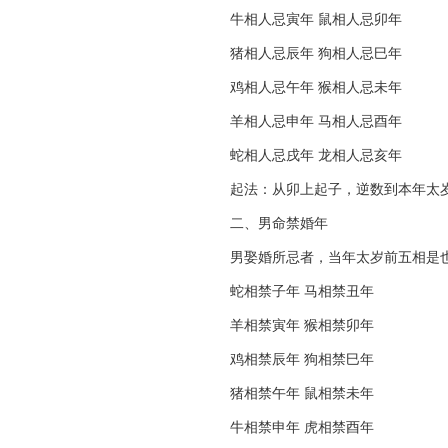
牛相人忌寅年 鼠相人忌卯年
猪相人忌辰年 狗相人忌巳年
鸡相人忌午年 猴相人忌未年
羊相人忌申年 马相人忌酉年
蛇相人忌戌年 龙相人忌亥年
起法：从卯上起子，逆数到本年太岁
二、男命禁婚年
男娶婚所忌者，当年太岁前五相是
蛇相禁子年 马相禁丑年
羊相禁寅年 猴相禁卯年
鸡相禁辰年 狗相禁巳年
猪相禁午年 鼠相禁未年
牛相禁申年 虎相禁酉年