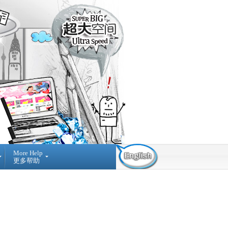
More Help
更多帮助
Contact Us
Find Us
Submit
Ticket
03-42884236
提
NO A-3-2 MERDEKA
交
PLACE, JALAN MPL1, OFF
询
JALAN MERDEKA, 68000,
问
AMPANG SELANGOR,
MALAYSIA.