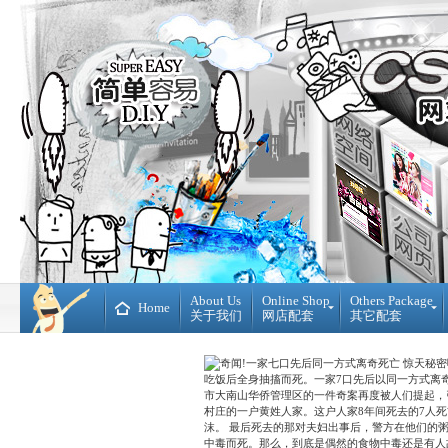
About Us
Online Shop
Others Package
Home
关于我们
网店配套
其它配套
Ready
DIY
Made
WebBuilder
开
DIY
源
网
网
站
店
Loan