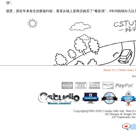
代
强”。
购
系
据悉，因近年来发生的家族纠纷，黄某从镇上某商店购买了“毒鼠强”，8年内陆续向几位
统
Static
Webpage
网
页
设
计
About Us
|
Clients Area
|
C
Acc
Copyright@2001-
2026 Cstudio Web Sdn. Bhd.(Co
All Designs & Images be 
All Trademarks Are 