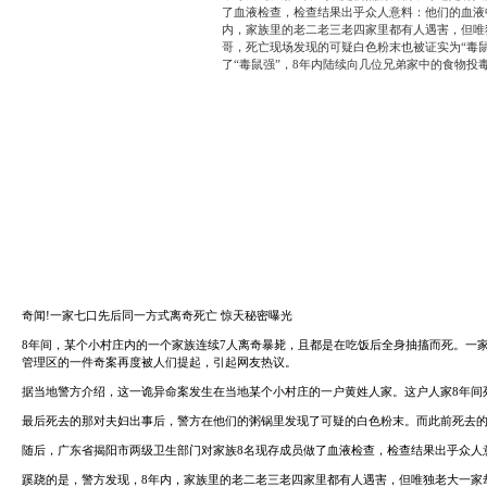
System
Custom
贷
Made
款
高
系
级
统
网
店
MLM
Investment
CMS
投
Web
资
其
系
他
统
智
能
Cash
网
System
店
现
金
FBSTORE
网
订
系
单/
统
爆
奇闻
!一家七口先后同一方式离奇死亡 惊天秘密曝光
单
Penny
系
8年间，某个小村庄内的一个家族连续7人离奇暴毙，且都是在吃饭后全身抽搐而死。一
Auction
统
管理区的一件奇案再度被人们提起，引起网友热议。
拍
卖
Decoration
据当地警方介绍，这一诡异命案发生在当地某个小村庄的一户黄姓人家。这户人家8年间
网
模
站
板
最后死去的那对夫妇出事后，警方在他们的粥锅里
发现
了可疑的白色粉末。而此前死去的
美
Procurement
随后，广东省揭阳市两级卫生部门对家族8名现存成员做了血液检查，检查结果出乎众人意
化
专
设
业
蹊跷的是，警方发现，8年内，家族里的老二老三老四家里都有人遇害，但唯独老大一家
计