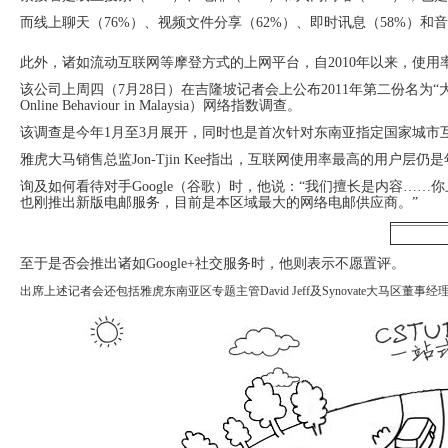
System
Custom
贷
Made
而线上聊天（76%）、视频文件分享（62%）、即时讯息（58%）和
款
高
系
级
统
网
此外，诸如流动互联网等摩登方式的上网平台，自2010年以来，使用
店
MLM
该公司上周四（7月28日）在吉隆坡记者会上公布2011年第二份名为“大马互联网趋势，数
Investment
CMS
Online Behaviour in Malaysia）网络指数调查。
投
Web
该调查是今年1月至3月展开，同时也是首次针对东南亚指定国家城市
资
其
系
他
雅虎大马销售总监Jon-Tjin Kee指出，互联网使用率最高的用户层仍是
统
智
能
询及如何看待对手Google（谷歌）时，他说：“我们擅长是内容……你
Cash
网
也刚推出新版电邮服务，目前是本区域最大的网络电邮供应商。”
System
店
现
金
FBSTORE
网
订
至于是否会推出诸如Google+社交服务时，他则表示不愿置评。
系
单/
统
爆
出席上述记者会还包括雅虎东南亚区专题主管David Jeff及Synovate大马区董事经理Ben 
单
Penny
系
Auction
统
拍
卖
Decoration
网
模
站
板
美
Procurement
化
专
设
业
计