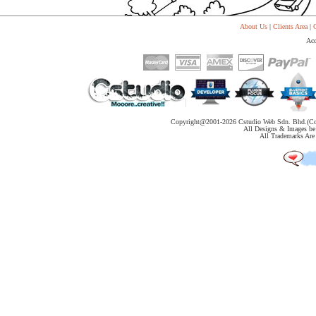
代
购
系
About Us
|
Clients Area
|
C
统
Acc
Static
Webpage
网
页
设
计
Copyright@2001-
2026 Cstudio Web Sdn. Bhd.(Co
All Designs & Images be 
All Trademarks Are 