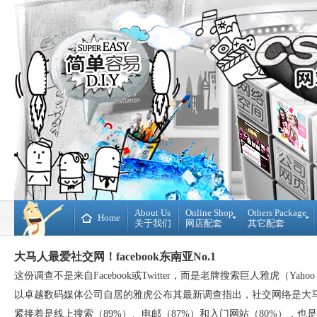
About Us
Online Shop
Others Package
Home
关于我们
网店配套
其它配套
Ready
DIY
大马人最爱社交网！facebook东南亚No.1
Made
WebBuilder
开
DIY
这份调查不是来自Facebook或Twitter，而是老牌搜索巨人雅虎（Yaho
源
网
网
站
以卓越数码媒体公司自居的雅虎公布其最新调查指出，社交网络是大马
店
Loan
紧接着是线上搜索（89%）、电邮（87%）和入门网站（80%），