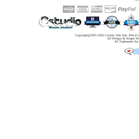
代
购
系
统
Static
Webpage
网
Copyright@2001-
2026 Cstudio Web Sdn. Bhd.(Co
页
All Designs & Images be 
All Trademarks Are 
设
计