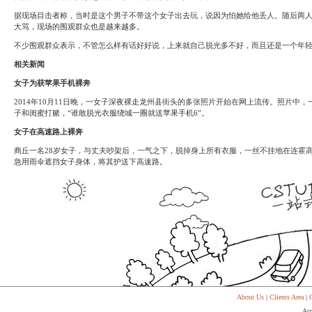
System
Custom
贷
Made
据现场目击者称，当时是这个男子不带这个女子出去玩，说因为怕她给他丢人。随后两
款
高
大骂，现场的围观群众也是越来越多。
系
级
统
网
不少围观群众表示，不管怎么样有话好好说，上来就自己脱光多不好，而且还是一个年
店
MLM
相关新闻
Investment
CMS
投
Web
女子为获苹果手机裸奔
资
其
2014年10月11日晚，一女子深夜裸走龙州县街头的多张照片开始在网上流传。照片
系
他
统
子和闺蜜打赌，“谁敢脱光衣服绕城一圈就送苹果手机6”。
智
能
Cash
女子在高速路上裸奔
网
System
店
商丘一名28岁女子，与丈夫吵架后，一气之下，脱掉身上所有衣服，一丝不挂地在连霍
现
急用雨伞遮挡女子身体，将其护送下高速路。
金
FBSTORE
网
订
系
单/
统
爆
单
Penny
系
Auction
统
拍
卖
Decoration
网
模
站
板
美
Procurement
化
专
About Us
|
Clients Area
|
C
设
业
计
Acc