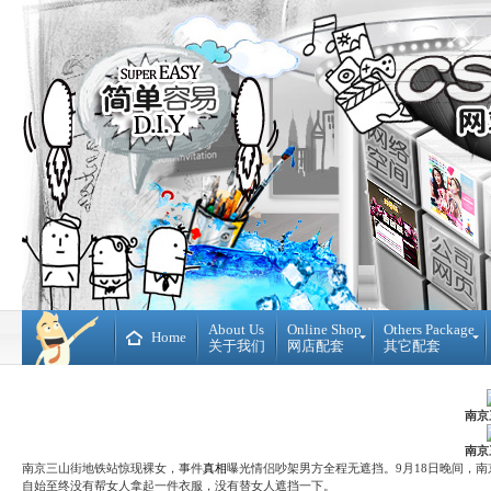
About Us
Online Shop
Others Package
Home
关于我们
网店配套
其它配套
Ready
DIY
Made
WebBuilder
开
DIY
南京
源
网
网
站
南京
店
南京三山街地铁站惊现裸女，事件
真相
曝光情侣吵架男方全程无遮挡。9月18日晚间，
Loan
自始至终没有帮女人拿起一件衣服，没有替女人遮挡一下。