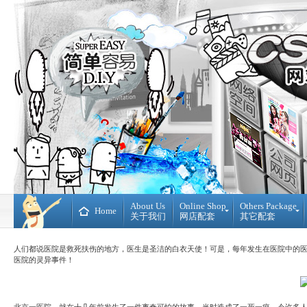
About Us
Online Shop
Others Package
Home
关于我们
网店配套
其它配套
Ready
DIY
Made
WebBuilder
人们都说医院是救死扶伤的地方，医生是圣洁的白衣天使！可是，每年发生在医院中的
开
DIY
医院的
灵异
事件！
源
网
网
站
店
Loan