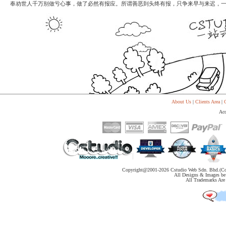
代
奉劝世人千万别做亏心事，做了必然有报应。所谓善恶到头终有报，只争来早与来迟，
购
系
统
Static
Webpage
网
页
设
计
About Us
|
Clients Area
|
C
Acc
Copyright@2001-
2026 Cstudio Web Sdn. Bhd.(Co
All Designs & Images be 
All Trademarks Are 