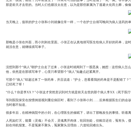
System
北京一医院，就在十几年前发生了一件离奇可怕的故事，当时造成了一死一疯。令许多
Custom
贷
Made
那是前天才去世的。当时人们也都没太在意，以为是那些家属为了逃避火化而土葬，偷
款
高
系
级
统
网
当天晚上，值班的护士小张和小刘就像往常一样，一个在护士台填写晚间为病人送药的
店
MLM
Investment
CMS
投
Web
资
其
那晚是小张在外面，而小刘则在里面。小张正在认真地填写医生给病人开好的药单，这
系
他
就没在意，就继续填写单子。
统
智
能
Cash
网
System
店
现
没想到那个“病人”朝护士台走了过来，小张这时就闻到了一股恶臭，她想：这些病人怎
金
FBSTORE
他，依然是在那填写单子，心里只希望那个“病人”知趣点赶紧离开。
网
订
系
单/
可那个“病人”却递过来了一张药单，并且说道：“护士，您看看我的药单是不是配错了？”
统
爆
已经死了呀！
单
Penny
系
“什么？你是李XX？”小张这才突然意识到对方就是前天去世的那个病人李XX（死于
Auction
统
拍
等到医院保安在按惯例巡视到重症病区时，看到了小张和小刘……后来根据医生们的会
卖
Decoration
当时都不知道。
网
模
站
板
很多年后，在精神病院中的小刘，在心理医生的催眠下，讲出了那晚发生的事情。听着
美
Procurement
人死如灯灭，能量（灵魂）不会灭，灵魂离开肉体，轮回别处，但账目还在，冤有头，
化
专
刻在伺机报复。不是冤家不聚头，冤家聚头没理由，六道轮回难出头。
设
业
计