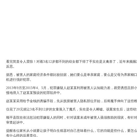
System
Custom
贷
Made
款
高
系
级
统
网
店
MLM
Investment
CMS
投
Web
资
其
系
他
统
智
能
Cash
网
看完简直令人震惊！对着3名12岁都不到的幼女都下得了手实在是太禽兽了，近年来频
System
店
反思。
现
金
FBSTORE
据悉，被害人的家庭经济条件都比较拮据，她们要么是单亲家庭，要么是父母为养家糊
网
订
机进行强奸犯罪。
系
单/
统
爆
2013年9月至2015年4、5月，犯罪嫌疑人赵某某利用被害人认知能力差，易受诱惑且
单
慢地滑入了赵某某预设的犯罪陷井中。
Penny
系
Auction
统
赵某某采用给予金钱的诱骗手段，先从抚摸被害人隐私部位开始，后将魔手伸向了这些稚
拍
卖
Decoration
仅花了20元就让3名不到12岁的女童落入了魔爪，实在是令人唏嘘。该案发生后，这些
网
模
站
顺平县院在依法惩治犯罪嫌疑人的同时，针对该案未成年被害人亟须救助的现状，有针对
板
美
审查起诉中。
Procurement
化
专
提醒各位家长从小就要让孩子明白生殖器对自己意味着什么，它的功能是些什么，要怎
设
业
有什么样的后果责任。
计