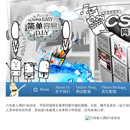
About Us
Online Shop
Others Package
Home
关于我们
网店配套
其它配套
Ready
DIY
Made
WebBuilder
六旬老人诱奸3名幼女，手段淫荡将女童带到家中疯狂蹂躏。日前，顺平县发生一起六旬
开
DIY
人系本村街坊邻居，其知道3名被害人在本村小学就读，且均未满12岁。
源
网
网
站
店
Loan