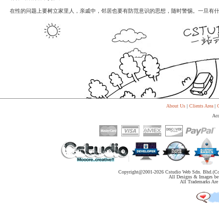
代
购
在性的问题上要树立家里人，亲戚中，邻居也要有防范意识的思想，随时警惕。一旦有
系
统
Static
Webpage
网
页
设
计
About Us
|
Clients Area
|
C
Acc
Copyright@2001-
2026 Cstudio Web Sdn. Bhd.(Co
All Designs & Images be 
All Trademarks Are 