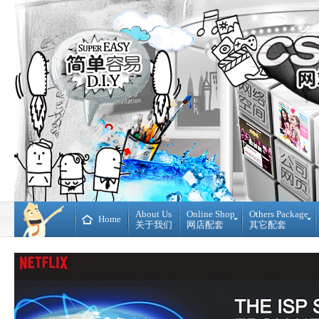
About Us
Online Shop
Others Package
Home
关于我们
网店配套
其它配套
Ready
DIY
Made
WebBuilder
开
DIY
源
网
网
站
店
Loan