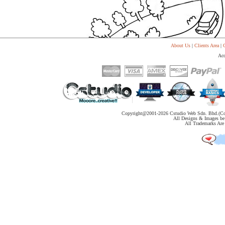
About Us
|
Clients Area
|
C
Acc
Copyright@2001-
2026 Cstudio Web Sdn. Bhd.(Co
All Designs & Images be 
All Trademarks Are 