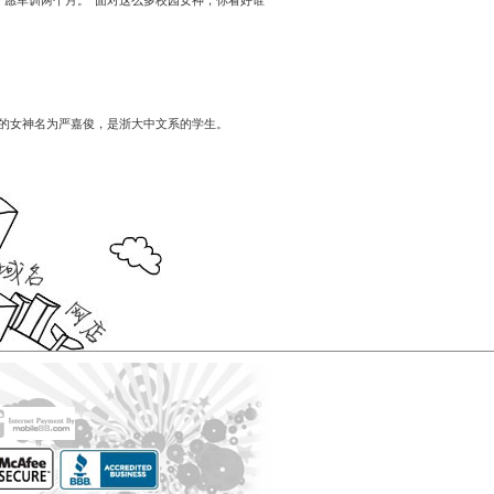
宁愿军训两个月。”面对这么多校园女神，你看好谁
Payment
Method
付
款
方
式
Reseller
片的女神名为严嘉俊，是浙大中文系的学生。
Reg.
申
请
www.cstudio.com.my
代
理
support.cstudio@live.com.my
销
More Details...
售
Newspaper
报
纸
刊
登
网
关
网
More
店
于
店
更
网
托
多
什
代
店
管
>>
么
购
网
是
商
店
代
品
网
购？
的
教
方