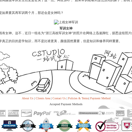
System
组高颜值军训女生照更是证实了这一点。网友惊呼，“如果军训能看到这么漂亮的妹子，那我
Custom
贷
Made
Client
款
高
Area
是如果要其再军训两个月，那还会是女神吗？
系
级
客
统
网
户
店
专
MLM
区
军训女神
Investment
CMS
戏有女神。这不，近日一组名为“浙江高校军训女神”的照片在网络上迅速蹿红，据悉这组照
投
Web
Domain
资
其
Name
学真正的目的是学知识，而不是比谁更美，颜值固然重要，但是知识和修养同样重要。
系
他
域
统
智
名
能
购
Cash
网
买
System
店
现
金
FBSTORE
网
订
系
单/
统
爆
单
Penny
系
Auction
统
About Us
|
Clients Area
|
Contact Us
|
Policies & Terms
|
Payment Method
拍
卖
Decoration
Accepted Payment Methods
网
模
站
板
美
Procurement
化
专
设
业
计