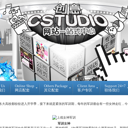
 Us
Online Shop
Others Package
Client Area
Support 24×7
我们
网店配套
其它配套
客户专区
联络我们
Ready
DIY
Reseller
Made
WebBuilder
代
各大高校都纷纷进入开学季，接下来就是紧张的军训期，每年的军训都会有一些女神走红，今
开
DIY
理
源
网
销
网
站
售
店
登
Loan
军训女神
入