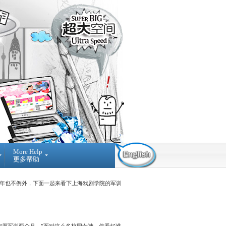
More Help
更多帮助
Contact Us
Find Us
Submit
Ticket
03-42884236
年也不例外，下面一起来看下上海戏剧学院的军训
提
NO A-3-2 MERDEKA
交
PLACE, JALAN MPL1, OFF
询
JALAN MERDEKA, 68000,
问
AMPANG SELANGOR,
MALAYSIA.