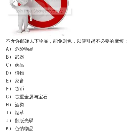
System
Custom
贷
Made
款
高
系
级
统
网
店
MLM
Investment
CMS
投
Web
资
其
不允许邮递以下物品，能免则免，以便引起不必要的麻烦：
系
他
统
A)
危险物品
智
能
Cash
B)
武器
网
System
店
C)
药品
现
金
FBSTORE
D)
植物
网
订
系
单/
E)
家畜
统
爆
单
F)
货币
Penny
系
Auction
G)
贵重金属与宝石
统
拍
卖
H)
酒类
Decoration
网
模
I)
烟草
站
板
美
J)
翻版光碟
Procurement
化
专
设
K)
色情物品
业
计