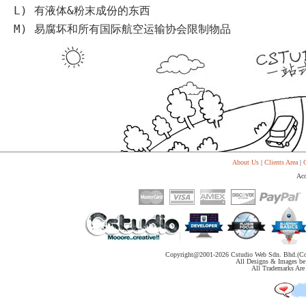
代
L)
有液体
&
粉末成份的东西
购
系
M)
易腐坏和所有国际航空运输协会限制物品
统
Static
Webpage
网
页
设
计
About Us
|
Clients Area
|
C
Acc
Copyright@2001-
2026 Cstudio Web Sdn. Bhd.(Co
All Designs & Images be 
All Trademarks Are 