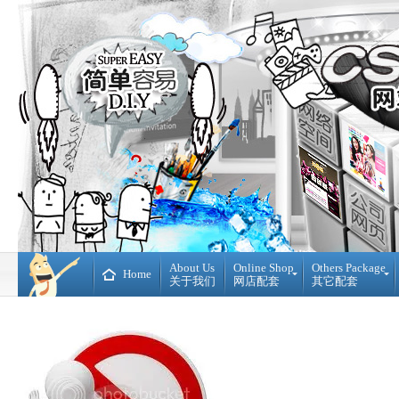
About Us
Online Shop
Others Package
Home
关于我们
网店配套
其它配套
Ready
DIY
Made
WebBuilder
开
DIY
源
网
网
站
店
Loan