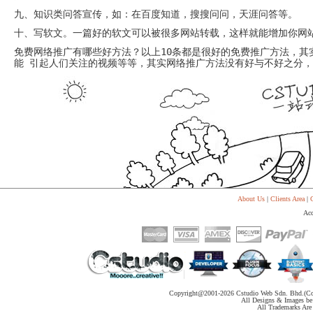
代
九、知识类问答宣传，如：在百度知道，搜搜问问，天涯问答等。
购
系
十、写软文。一篇好的软文可以被很多网站转载，这样就能增加你网
统
免费网络推广有哪些好方法？以上
10
条都是很好的免费推广方法，其
Static
能 引起人们关注的视频等等，其实网络推广方法没有好与不好之分
Webpage
网
页
设
计
About Us
|
Clients Area
|
C
Acc
Copyright@2001-
2026 Cstudio Web Sdn. Bhd.(Co
All Designs & Images be 
All Trademarks Are 