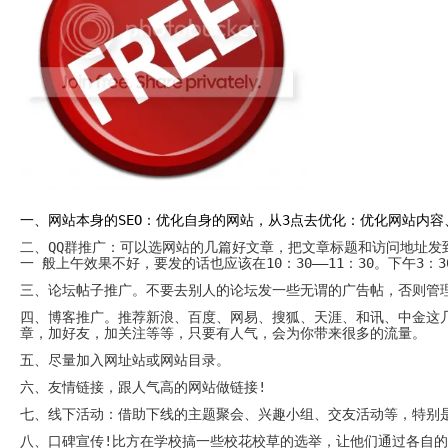
System
Custom
贷
Made
款
高
系
级
统
网
店
MLM
Investment
CMS
投
Web
资
其
系
他
统
智
能
Cash
网
System
店
一、网站本身的
SEO
：优化自身的网站，从
3
点去优化：优化网站内容
现
金
FBSTORE
二、
QQ
群推广：可以选网站的几篇好文章，把文章标题和访问地址发
网
订
一 般上午效果不好，要发的话也应该在
10
：
30——11
：
30
。下午
3
：
3
系
单/
统
爆
三、论坛帖子推广。不要去别人的论坛发一些无谓的广告帖，否则管
单
Penny
系
四、博客推广。推荐新浪、百度、网易、搜狐、天涯、和讯、中金这
Auction
统
章，加好友，加关注等等，只要有人气，会为你带来很多的流量。
拍
卖
Decoration
五、尽量加入网址站或网站目录。
网
模
站
板
六、友情链接，跟人气高的网站做链接
!
美
Procurement
七、线下活动：借助下线的主题聚会、兴趣小组、交友活动等，特别
化
专
设
业
八、口碑宣传
!
比方在学校搞一些校花校草的选举，让他们通过各自的
计