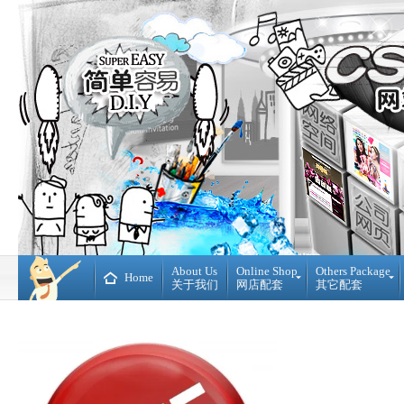
About Us
Online Shop
Others Package
Home
关于我们
网店配套
其它配套
Ready
DIY
Made
WebBuilder
开
DIY
源
网
网
站
店
Loan