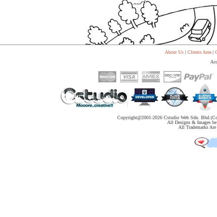
代
购
系
统
Static
Webpage
网
About Us
|
Clients Area
|
C
页
Acc
设
计
Copyright@2001-
2026 Cstudio Web Sdn. Bhd.(Co
All Designs & Images be 
All Trademarks Are 