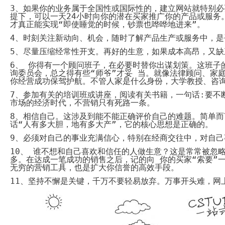
System
Custom
3
、如果你的业务属于全国性或国际性的，建立网站就特别必
贷
Made
提下，可以一天
24
小时向你的潜在
买家
推广你的产品或服务
款
高
系
才真正能实现“即使睡觉的时候，钞票也哗哗地进来”
级
。
统
网
4
、时刻关注新动向、机会，随时了解产品生产或服务中，是
店
MLM
5
、尽量压缩经常性开支。再好的生意，如果成本高昂，又缺
Investment
CMS
投
Web
6
、 你得有一个顾问班子，在必要时替你出谋划策。这班子
资
其
询委员会，总之得有些“师爷”才妥 当。就像法律顾问、家
系
他
你经营成功保驾护航。不管人家是什么身份，大学教授、咨
统
智
能
7
、参加有关的培训班或讲座，阅读有关书籍，一句话
:
要不
Cash
网
市场的经济时代，不营销只有死路一条。
System
店
现
8
、相信自己。这涉及到能不能正确评价自己的难题。简单而
金
FBSTORE
话“人有多大胆，地有多大产”，它的核心思想是正确的。
网
订
系
单/
9
、必须对自己的事业充满信心，特别在经商交往中，对自己
统
爆
单
10
、 谁不想和自己喜欢和信任的人做生意？这是常常被忽
Penny
系
多。在达成一笔成功的销售之后，记的向 你的买家“索要”
Auction
统
无穷的营销工具，也是扩大你信誉的高效手段。
拍
卖
Decoration
11
、坚持不懈是关键，千万不要轻易放弃
。
万事开头难，网
网
模
站
板
美
Procurement
化
专
设
业
计