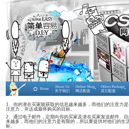
About Us
Online Shop
Others Package
Home
关于我们
网店配套
其它配套
Ready
DIY
1
、你的潜在买家能获取的信息越来越多，而他们的注意力是
Made
WebBuilder
注意力，并达成最终购买的目标。
开
DIY
源
网
2
、通过电子邮件，定期向你的买家及潜在买家发送邮件。目
网
站
来越多，而他们的注意力是有限的，所以要提供对他们的生
店
Loan
标。