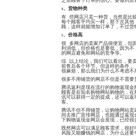
之后顾客下订单的信心。要做到质
、货物种类
4
有 些网店只卖一种货，当然是比
每个顾客平均买一样，那下次其他
顾，这样就能增加订单了，不过货
、
价格高
5
很 多网店的卖家产品很便宜，但
利润低，但价格也是要低，因为不
的网店避免和网站的竞争等。
综 以上结论，我们可以看出，要
前售后各个环节。但这样的条件，
很麻烦，那么我们为什么不考虑不
很多不用铺货的网店不但是不需要
腾讯返利是现在流行的购物返现金
顾客是在知名购物网站购物的，在
讯可以获得一定的提成，还可以返
客。
腾讯不但不用铺货，让购物网站
卖
间去推广宣传网店，
也能
通过返现
下
购物返现金网店会发现，
已经
很
既然网店可以满足顾客需求，很好
风险又
能
赚钱的网店，为什么还要