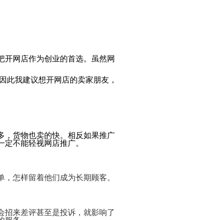
Payment
Method
付
款
方
式
Reseller
把开网店作为创业的首选。虽然网
Reg.
申
请
因此我建议想开网店的
卖家
朋友，
www.cstudio.com.my
代
理
support.cstudio@live.com.my
销
More Details...
售
Newspaper
报
纸
多，货
物也
卖的快
。
相反如果推广
刊
一定
不能轻
视网店推广。
登
网
关
网
More
店
于
店
更
网
托
多
单，怎样留着他们成为长期顾客。
什
代
店
管
>>
么
购
网
是
商
店
代
品
网
购？
的
会招来差评甚至是投诉，就影响了
教
方