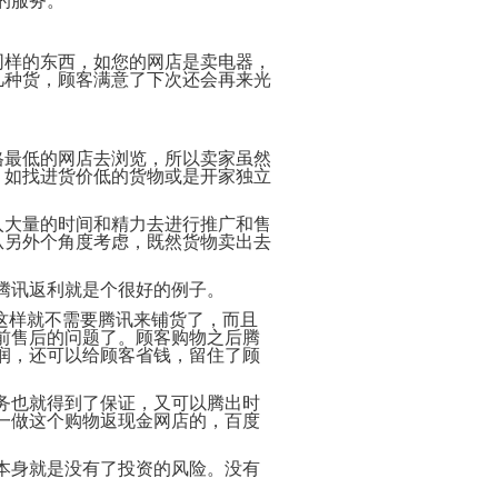
的服务。
什
电
你
式
么
子
怎
须
是
商
样
注
同样的东西，如您的网店是卖电器，
电
务
免
意
子
功
几种货，顾客满意了下次还会再来光
费
的
商
能
开
事
务？
网
项
电
店
子
开
九
代
格最低的网店去浏览，所以卖家虽然
商
店
步
做
购
，如找进货价低的货物或是开家独立
务
秘
骤
网
主
特
籍
建
店
要
征
设
页
的
入大量的时间和精力去进行推广和售
模
网
网
网
面
三
电
板
店
店
从另外个角度考虑，既然货物卖出去
站
需
种
子
装
装
要
形
经
100
商
开
修
修
具
式
典
句
腾讯返利就是个很好的例子。
务
网
10
备
条
名
关
勇
店
要
为
代
的
这样就不需要腾讯来铺货了，而且
状
言
于
敢
需
点
什
购
要
前售后的问题了。顾客购物之后腾
背
谦
还
注
么
好
素
润，还可以给顾客省钱，留住了顾
网
景
虚
是
意
选
处
店
的
务
的
如
网
择
橙
装
名
代
实
陷
何
店
代
务也就得到了保证，又可以腾出时
色
修
言
购
阱
成
必
购？
模
一做这个购物返现金网店的，百度
电
3
警
流
为
做
板
子
开
如
大
句
程
如
一
的
商
网
何
忌
何
个
8
红
本身就是没有了投资的风险。没有
100
什
务
店
描
生
成
件
色
网
句
么
的
的
述
成
功
事