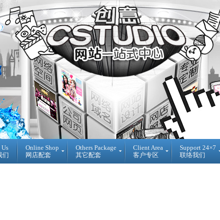
 Us
Online Shop
Others Package
Client Area
Support 24×7
我们
网店配套
其它配套
客户专区
联络我们
Ready
DIY
Reseller
Made
WebBuilder
代
开
DIY
理
源
网
销
网
站
售
店
登
Loan
入