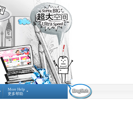
More Help
更多帮助
Contact Us
Find Us
Submit
Ticket
03-42884236
提
NO A-3-2 MERDEKA
交
PLACE, JALAN MPL1, OFF
询
JALAN MERDEKA, 68000,
问
AMPANG SELANGOR,
MALAYSIA.