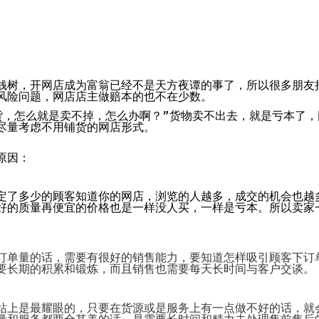
System
Custom
贷
Made
Client
款
高
Area
系
级
客
统
网
户
店
专
MLM
区
Investment
CMS
钱树，开网店成为富翁已经不是
投
天
方夜谭
的事了
，所以很多朋友
Web
Domain
资
风险问题，网店店主做赔本的也不在少数。
其
Name
系
他
域
货，怎么就是卖不掉，怎么办啊？”货
物
卖不出去，就是
亏
本了，
统
智
名
尽量考虑不用铺货的网店形式。
能
购
Cash
网
买
System
店
原因：
现
金
FBSTORE
网
订
系
单/
定了多少的顾客知道你的网店，浏览的人越多，成交的机会也越
统
爆
好的质量再便宜的价格
也
是一样没人买，一样
是亏
本。所以
卖家
单
Penny
系
Auction
统
拍
卖
Decoration
订单量的话，需要有很好的销售能力，要知道怎样吸引顾客下订
网
模
要长期的积累和锻炼，而且销售也需要每天长时间与客户交谈。
站
板
美
Procurement
化
专
站上是最耀眼的，只要在货源或是服务上有一点做不好的话，就
设
业
计