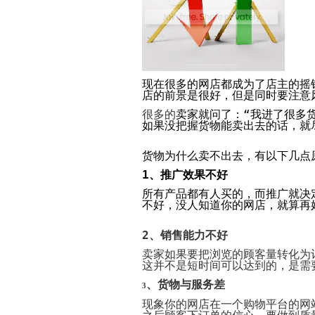
现在很多的网店都成为了店主的摇
店的前景是很好，但是同时要注意
很多的
卖家
就问了：“我进了很多
如果没把握货物
能
卖出去的话，就
货
物
为什么卖不出去，有以下几点
1
、
推广效果不好
所有产
品都有人买的，而推广就决
不好，没人知道
你的
网店，就
算
再
2
、销售能力不好
卖家如果要把浏览的顾客量转化为
这并不是短时间可以达到的，是需
、货物与服务差
3
现象你的网店在一个购物平台的网