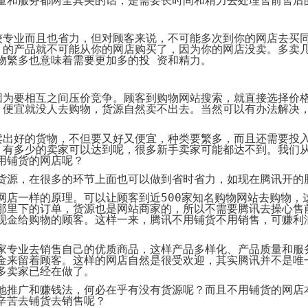
量和服务都两全其美的话，是需要长时间和精力去处理售前售后
代
购
系
统
较专业而且也省力，但对顾客来说，不可能多次到你的网店去买
 的产品就不可能从你的网店购买了，因为你的网店没卖。多卖
Static
物繁多也意味着需要更加多的投 资和精力。
Webpage
网
页
设
因为要相互之间压价竞争。顾客到购物网站搜索，就直接选择价
计
 便宜就没人去购物，货源自然卖不出去。当然可以有办法解决
卖出好的货物，不但要又好又便宜，种类要繁多，而且还需要投
 有多少的卖家可以达到呢，很多新手卖家可能都达不到。我们
用铺货的网店呢？
货源，在很多的环节上面也可以做到省时省力，如现在腾讯开的
网店一样的原理。可以让顾客到近
500
家知名购物网站去购物，
那里下的订单，货源也是网站商家的，所以不需要腾讯去操心售
现金给购物的顾客。这样一来，腾讯不用铺货不用销售，
可
赚利
家专业去销售自己的优质商品，这样
产
品多样
化
、
产
品质量和服
金来留
着
顾客。这样的网店自然是很受欢迎，其实腾讯并不是唯
多
卖家
已经在做了。
地推广
和
赚钱
法
，何必在乎有没有货源呢？而且不用铺货的网店
辛苦去铺货去销售呢？